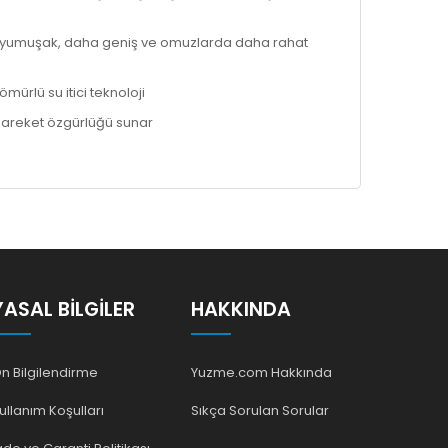
a yumuşak, daha geniş ve omuzlarda daha rahat
ömürlü su itici teknoloji
la hareket özgürlüğü sunar
YASAL BILGILER
HAKKINDA
n Bilgilendirme
Yuzme.com Hakkında
ullanım Koşulları
Sıkça Sorulan Sorular