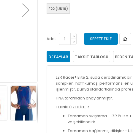
F22 (UK16)
Adet
SEPETE EKLE
DETAYLAR
TAKSIT TABLOSU
BEDEN T
LZR Racer® Elite 2, suda aerodinamik bir 
sahipken, hafif kumaş, performansı en üst 
işlenmiştir. Dünya standartlarında profes
FINA tarafından onaylanmıştır.
TEKNİK ÖZELLİKLER
Tamamen sıkıştırma - LZR Pulse + 
ve şekillendirir
Tamamen bağlanmış dikişler - Ultra 