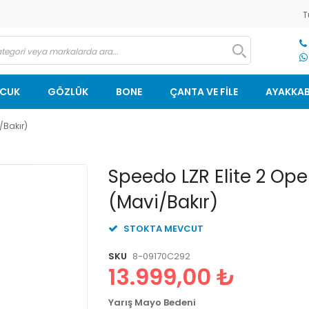
T
OCUK
GÖZLÜK
BONE
ÇANTA VE FİLE
AYAKKAB
/Bakır)
Resim
Speedo LZR Elite 2 Op
galerisinin
(Mavi/Bakır)
başlangıcına
git
STOKTA MEVCUT
SKU
8-09170C292
13.999,00 ₺
Yarış Mayo Bedeni