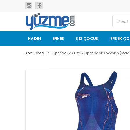
İçeriğe
geç
KADIN
ERKEK
KIZ ÇOCUK
ERKEK Ç
Ana Sayfa
Speedo LZR Elite 2 Openback Kneeskin (Mavi
Resim
galerisinin
sonuna
git