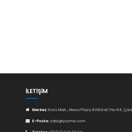
İLETIŞIM
Merkez:
Koru Mah., Mesa Plaza AVM Kat:1 No:64, Ç
E-Posta:
satis@yuzme.com