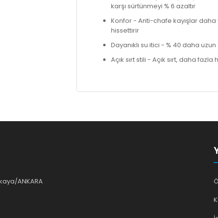
karşı sürtünmeyi % 6 azaltır
Konfor - Anti-chafe kayışlar dah
hissettirir
Dayanıklı su itici - % 40 daha uzun 
Açık sırt stili - Açık sırt, daha faz
ankaya/ANKARA
Ö
K