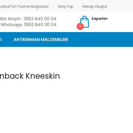
ürkiye"nin Yüzme Mağazası
Giriş Yap
Hesap Oluştur
Bizi Arayın: 0552 840 00 04
Sepetim
Whatsapp: 0552 840 00 04
0
I
ANTRENMAN MALZEMELERİ
enback Kneeskin