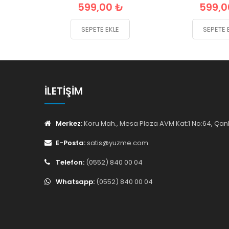
599,00 ₺
599,0
SEPETE EKLE
SEPETE 
İLETIŞIM
Merkez:
Koru Mah., Mesa Plaza AVM Kat:1 No:64, Ç
E-Posta:
satis@yuzme.com
Telefon:
(0552) 840 00 04
Whatsapp:
(0552) 840 00 04