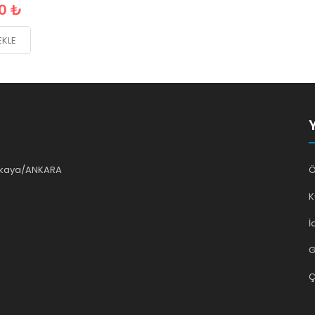
0 ₺
EKLE
ankaya/ANKARA
Ö
K
İ
G
Ç