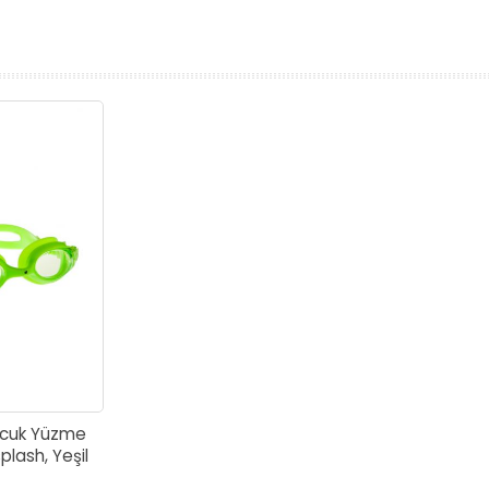
prev
next
cuk Yüzme
lash, Yeşil