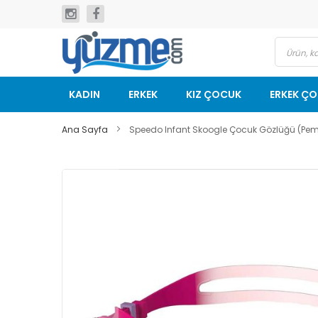
İçeriğe
geç
KADIN
ERKEK
KIZ ÇOCUK
ERKEK Ç
Ana Sayfa
Speedo Infant Skoogle Çocuk Gözlüğü (Pe
Resim
galerisinin
sonuna
git