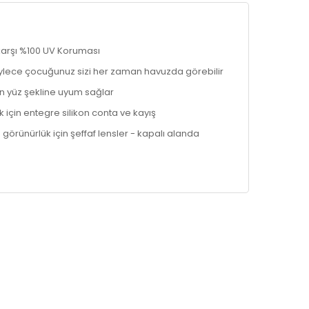
 karşı %100 UV Koruması
öylece çocuğunuz sizi her zaman havuzda görebilir
n yüz şekline uyum sağlar
k için entegre silikon conta ve kayış
örünürlük için şeffaf lensler - kapalı alanda