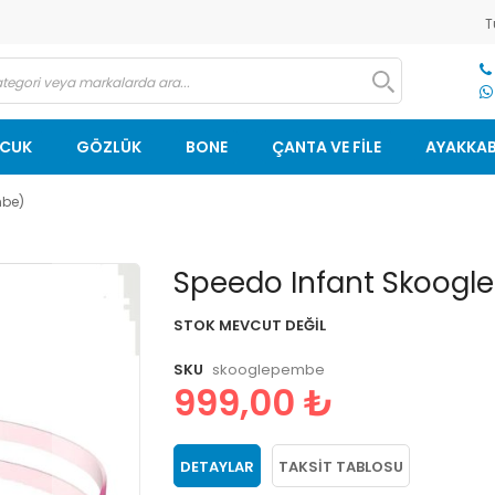
T
OCUK
GÖZLÜK
BONE
ÇANTA VE FİLE
AYAKKAB
mbe)
Resim
Speedo Infant Skoogl
galerisinin
başlangıcına
STOK MEVCUT DEĞIL
git
SKU
skooglepembe
999,00 ₺
DETAYLAR
TAKSIT TABLOSU