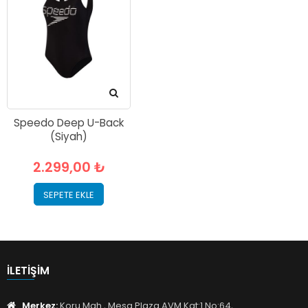
Speedo Deep U-Back
(Siyah)
2.299,00 ₺
SEPETE EKLE
İLETIŞIM
Merkez:
Koru Mah., Mesa Plaza AVM Kat:1 No:64,