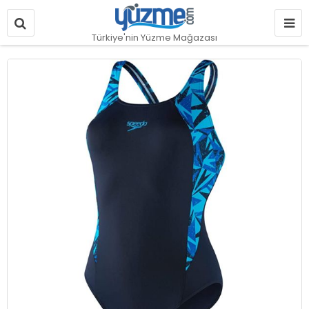
Türkiye'nin Yüzme Mağazası
Resim
galerisinin
sonuna
git