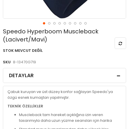
Resim
Speedo Hyperboom Muscleback
galerisinin
(Lacivert/Mavi)
başlangıcına
git
STOK MEVCUT DEĞIL
SKU
8-13470G719
DETAYLAR
Çabuk kuruyan ve üst düzey konfor sağlayan Speedo'ya
özgü esnek kumaştan yapılmıştır.
TEKNİK ÖZELLİKLER
Muscleback tam hareket açıklığına izin veren
tasarımıyla daha uzun yüzme seansları için harika