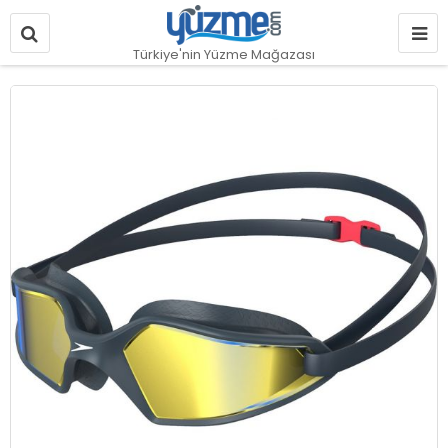
Türkiye'nin Yüzme Mağazası
Resim
galerisinin
sonuna
git