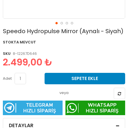
Resim
Speedo Hydropulse Mirror (Aynalı - Siyah)
galerisinin
başlangıcına
STOKTA MEVCUT
git
SKU
8-12267D646
2.499,00 ₺
SEPETE EKLE
Adet
veya
DETAYLAR