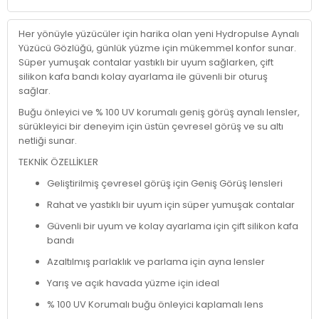
Her yönüyle yüzücüler için harika olan yeni Hydropulse Aynalı
Yüzücü Gözlüğü, günlük yüzme için mükemmel konfor sunar.
Süper yumuşak contalar yastıklı bir uyum sağlarken, çift
silikon kafa bandı kolay ayarlama ile güvenli bir oturuş
sağlar.
Buğu önleyici ve % 100 UV korumalı geniş görüş aynalı lensler,
sürükleyici bir deneyim için üstün çevresel görüş ve su altı
netliği sunar.
TEKNİK ÖZELLİKLER
Geliştirilmiş çevresel görüş için Geniş Görüş lensleri
Rahat ve yastıklı bir uyum için süper yumuşak contalar
Güvenli bir uyum ve kolay ayarlama için çift silikon kafa
bandı
Azaltılmış parlaklık ve parlama için ayna lensler
Yarış ve açık havada yüzme için ideal
% 100 UV Korumalı buğu önleyici kaplamalı lens