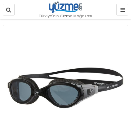
Türkiye'nin Yüzme Mağazası
Resim
galerisinin
sonuna
git