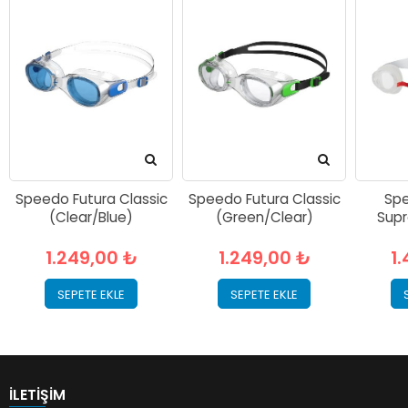
Speedo Futura Classic
Speedo Futura Classic
Spe
(Clear/Blue)
(Green/Clear)
Supr
1.249,00 ₺
1.249,00 ₺
1
SEPETE EKLE
SEPETE EKLE
İLETIŞIM