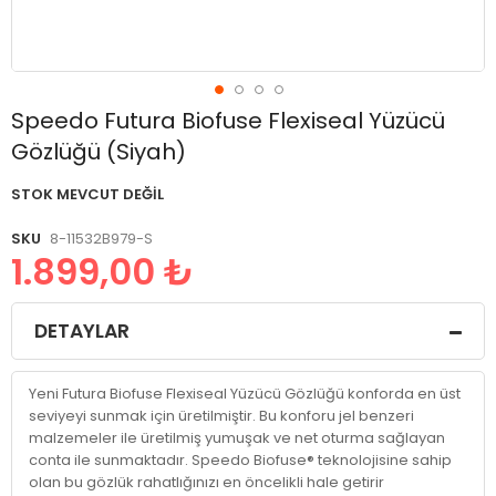
Resim
Speedo Futura Biofuse Flexiseal Yüzücü
galerisinin
Gözlüğü (Siyah)
başlangıcına
git
STOK MEVCUT DEĞIL
SKU
8-11532B979-S
1.899,00 ₺
DETAYLAR
Yeni Futura Biofuse Flexiseal Yüzücü Gözlüğü konforda en üst
seviyeyi sunmak için üretilmiştir. Bu konforu jel benzeri
malzemeler ile üretilmiş yumuşak ve net oturma sağlayan
conta ile sunmaktadır. Speedo Biofuse® teknolojisine sahip
olan bu gözlük rahatlığınızı en öncelikli hale getirir