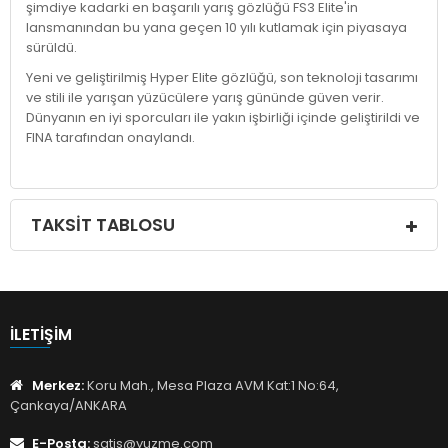
şimdiye kadarki en başarılı yarış gözlüğü FS3 Elite'in
lansmanından bu yana geçen 10 yılı kutlamak için piyasaya
sürüldü.
Yeni ve geliştirilmiş Hyper Elite gözlüğü, son teknoloji tasarımı
ve stili ile yarışan yüzücülere yarış gününde güven verir.
Dünyanın en iyi sporcuları ile yakın işbirliği içinde geliştirildi ve
FINA tarafından onaylandı.
TAKSIT TABLOSU
İLETIŞIM
Merkez:
Koru Mah., Mesa Plaza AVM Kat:1 No:64,
Çankaya/ANKARA
E-Posta:
satis@yuzme.com