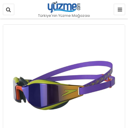
Türkiye'nin Yüzme Mağazası
Resim
galerisinin
sonuna
git