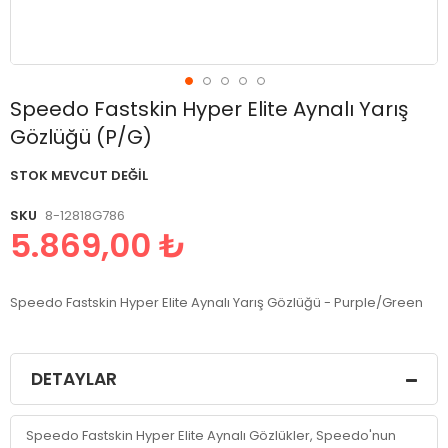
Resim
Speedo Fastskin Hyper Elite Aynalı Yarış
galerisinin
Gözlüğü (P/G)
başlangıcına
git
STOK MEVCUT DEĞIL
SKU
8-12818G786
5.869,00 ₺
Speedo Fastskin Hyper Elite Aynalı Yarış Gözlüğü - Purple/Green
DETAYLAR
Speedo Fastskin Hyper Elite Aynalı Gözlükler, Speedo'nun