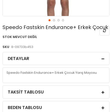
Resim
Speedo Fastskin Endurance+ Erkek Çocuk
galerisinin
başlangıcına
STOK MEVCUT DEĞIL
git
SKU
8-09733b453
DETAYLAR
Speedo Fastskin Endurance+ Erkek Çocuk Yarış Mayosu
TAKSIT TABLOSU
BEDEN TABLOSU