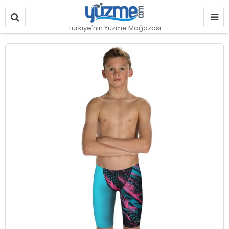
Türkiye'nin Yüzme Mağazası
Resim
galerisinin
sonuna
git