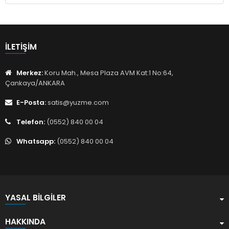
İLETIŞIM
Merkez:
Koru Mah., Mesa Plaza AVM Kat:1 No:64,
Çankaya/ANKARA
E-Posta:
satis@yuzme.com
Telefon:
(0552) 840 00 04
Whatsapp:
(0552) 840 00 04
YASAL BILGILER
HAKKINDA