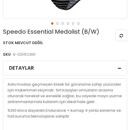
Resim
Speedo Essential Medalist (B/W)
galerisinin
başlangıcına
STOK MEVCUT DEĞIL
git
SKU
8-12515C891
DETAYLAR
Asla modası geçmeyen klasik bir görünüme sahip yüzücüler
için mükemmel seçimdir. Sırt kayışları omuzların arasına
oturarak hareket ve esneklik sağlar, bu sayede mayo yüzme
antrenmanlarında kullanım için ideal hale gelir.
%100 klora dayanıklı Endurance + kumaşı 4 yönlü esneme ve
hızlı kuruma teknolojisine sahiptir