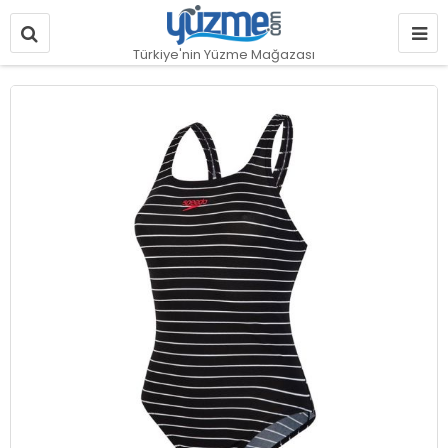
Türkiye'nin Yüzme Mağazası
Resim
galerisinin
sonuna
git