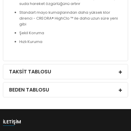
suda hareket özgürlüğünü artırır
Standart mayo kumaşlarından daha yüksek klor
direnci - CREORA® HighClo ™ ile daha uzun süre yeni
gibi
Şekil Koruma
Hızlı Kuruma
TAKSIT TABLOSU
BEDEN TABLOSU
İLETIŞIM