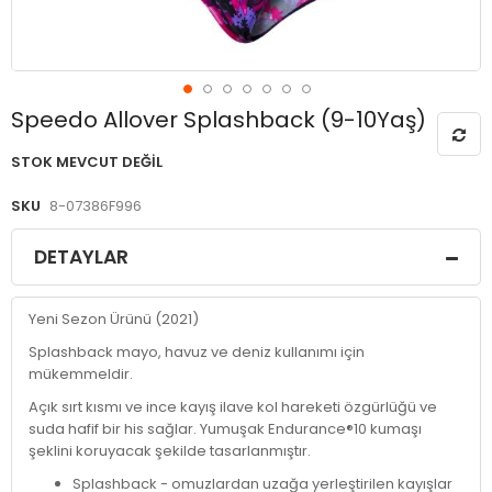
Resim
Speedo Allover Splashback (9-10Yaş)
galerisinin
başlangıcına
STOK MEVCUT DEĞIL
git
SKU
8-07386F996
DETAYLAR
Yeni Sezon Ürünü (2021)
Splashback mayo, havuz ve deniz kullanımı için
mükemmeldir.
Açık sırt kısmı ve ince kayış ilave kol hareketi özgürlüğü ve
suda hafif bir his sağlar. Yumuşak Endurance®10 kumaşı
şeklini koruyacak şekilde tasarlanmıştır.
Splashback - omuzlardan uzağa yerleştirilen kayışlar