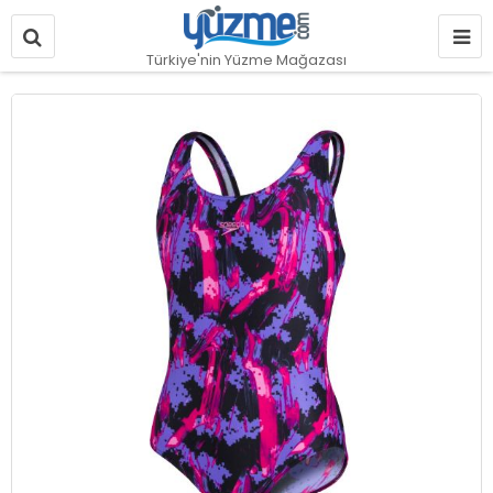
Türkiye'nin Yüzme Mağazası
Resim
galerisinin
sonuna
git