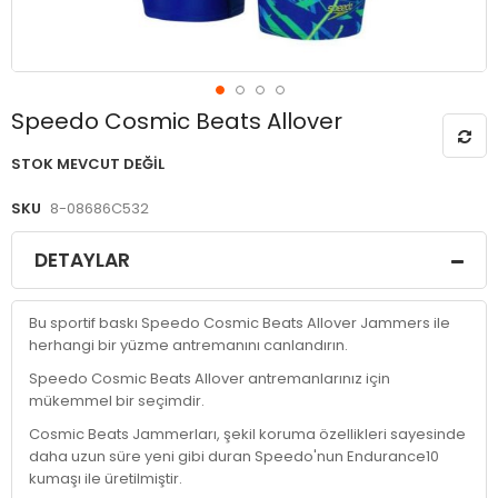
Resim
Speedo Cosmic Beats Allover
galerisinin
başlangıcına
STOK MEVCUT DEĞIL
git
SKU
8-08686C532
DETAYLAR
Bu sportif baskı Speedo Cosmic Beats Allover Jammers ile
herhangi bir yüzme antremanını canlandırın.
Speedo Cosmic Beats Allover antremanlarınız için
mükemmel bir seçimdir.
Cosmic Beats Jammerları, şekil koruma özellikleri sayesinde
daha uzun süre yeni gibi duran Speedo'nun Endurance10
kumaşı ile üretilmiştir.