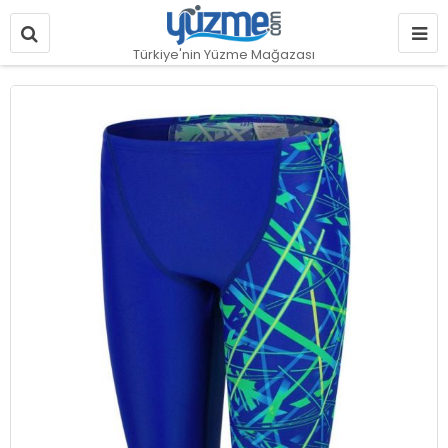
Türkiye'nin Yüzme Mağazası
Resim
galerisinin
sonuna
git