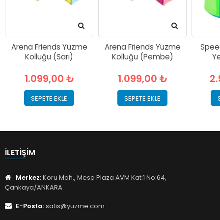
Arena Friends Yüzme
Arena Friends Yüzme
Spee
Kolluğu (Sarı)
Kolluğu (Pembe)
Ye
1.099,00 ₺
1.099,00 ₺
2
SEPETE EKLE
SEPETE EKLE
İLETIŞIM
Merkez:
Koru Mah., Mesa Plaza AVM Kat:1 No:64,
Çankaya/ANKARA
E-Posta:
satis@yuzme.com