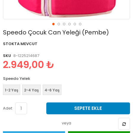
Resim
Speedo Çocuk Can Yeleği (Pembe)
galerisinin
başlangıcına
STOKTA MEVCUT
git
SKU
8-1225214687
2.949,00 ₺
Speedo Yelek
1-2 Yaş
2-4 Yaş
4-6 Yaş
SEPETE EKLE
Adet
veya