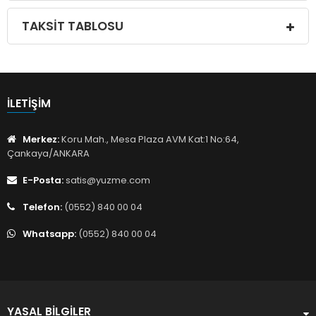
TAKSIT TABLOSU
İLETIŞIM
Merkez:
Koru Mah., Mesa Plaza AVM Kat:1 No:64,
Çankaya/ANKARA
E-Posta:
satis@yuzme.com
Telefon:
(0552) 840 00 04
Whatsapp:
(0552) 840 00 04
YASAL BILGILER