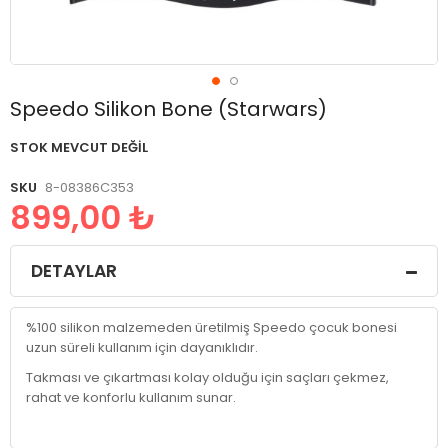
Resim
Speedo Silikon Bone (Starwars)
galerisinin
başlangıcına
STOK MEVCUT DEĞIL
git
SKU
8-08386C353
899,00 ₺
DETAYLAR
%100 silikon malzemeden üretilmiş Speedo çocuk bonesi
uzun süreli kullanım için dayanıklıdır.
Takması ve çıkartması kolay olduğu için saçları çekmez,
rahat ve konforlu kullanım sunar.