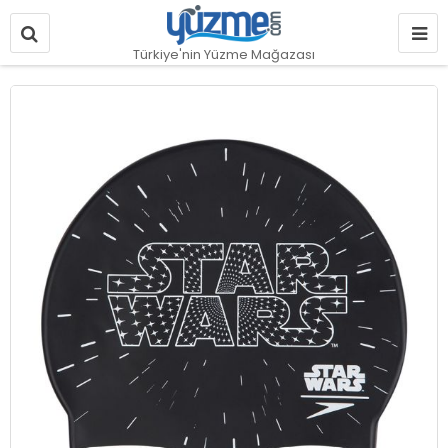
Türkiye'nin Yüzme Mağazası
Resim
galerisinin
sonuna
git