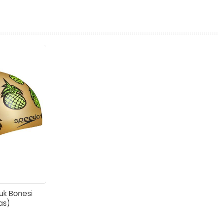
prev
next
k Bonesi
as)