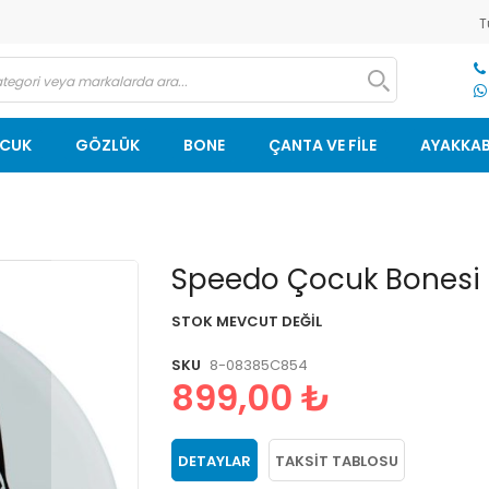
T
OCUK
GÖZLÜK
BONE
ÇANTA VE FİLE
AYAKKAB
Resim
Speedo Çocuk Bonesi 
galerisinin
başlangıcına
STOK MEVCUT DEĞIL
git
SKU
8-08385C854
899,00 ₺
DETAYLAR
TAKSIT TABLOSU