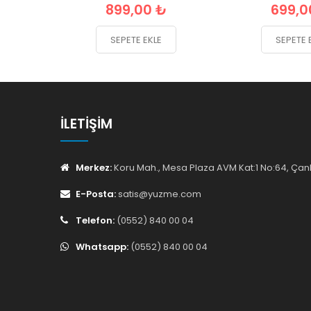
899,00 ₺
699,0
SEPETE EKLE
SEPETE 
İLETIŞIM
Merkez:
Koru Mah., Mesa Plaza AVM Kat:1 No:64, Ç
E-Posta:
satis@yuzme.com
Telefon:
(0552) 840 00 04
Whatsapp:
(0552) 840 00 04