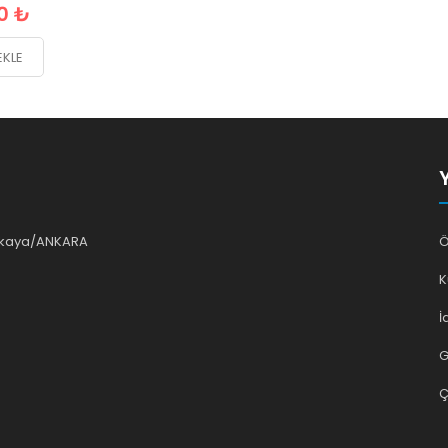
0 ₺
EKLE
ankaya/ANKARA
Ö
K
İ
G
Ç