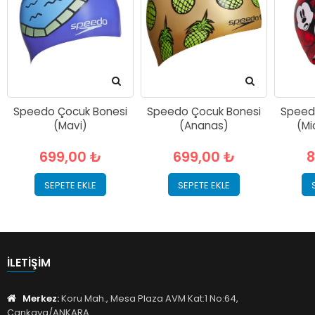
Speedo Çocuk Bonesi
Speedo Çocuk Bonesi
Speed
(Mavi)
(Ananas)
(Mi
699,00 ₺
699,00 ₺
8
SEPETE EKLE
SEPETE EKLE
İLETIŞIM
Merkez:
Koru Mah., Mesa Plaza AVM Kat:1 No:64,
Çankaya/ANKARA