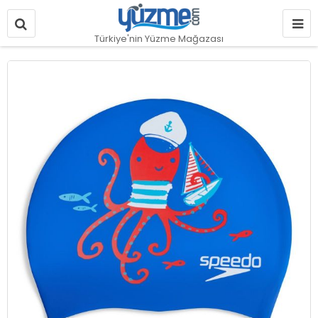
Türkiye'nin Yüzme Mağazası
Resim
galerisinin
sonuna
git