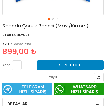
Resim
Speedo Çocuk Bonesi (Mavi/Kırmızı)
galerisinin
başlangıcına
STOKTA MEVCUT
git
SKU
8-0838616718
899,00 ₺
SEPETE EKLE
Adet
veya
DETAYLAR