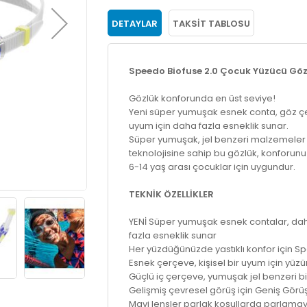
DETAYLAR
TAKSIT TABLOSU
Speedo Biofuse 2.0 Çocuk Yüzücü Gö
Gözlük konforunda en üst seviye!
Yeni süper yumuşak esnek conta, göz çe
uyum için daha fazla esneklik sunar.
Süper yumuşak, jel benzeri malzemeler 
teknolojisine sahip bu gözlük, konforunuzu
6-14 yaş arası çocuklar için uygundur.
TEKNİK ÖZELLİKLER
YENİ Süper yumuşak esnek contalar, dah
fazla esneklik sunar
Her yüzdüğünüzde yastıklı konfor için Sp
Esnek çerçeve, kişisel bir uyum için yü
Güçlü iç çerçeve, yumuşak jel benzeri bi
Gelişmiş çevresel görüş için Geniş Görüş
Mavi lensler parlak koşullarda parlamayı 