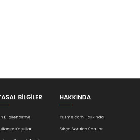
YASAL BILGILER
HAKKINDA
n Bilgilendirme
Yuzme.com Hakkında
ullanım Koşulları
Sıkça Sorulan Sorular