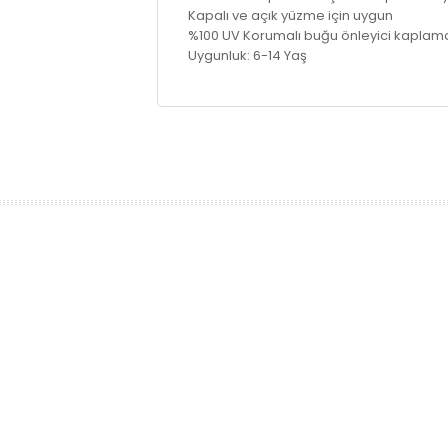
Kapalı ve açık yüzme için uygun
%100 UV Korumalı buğu önleyici kaplama
Uygunluk: 6-14 Yaş
prev
next