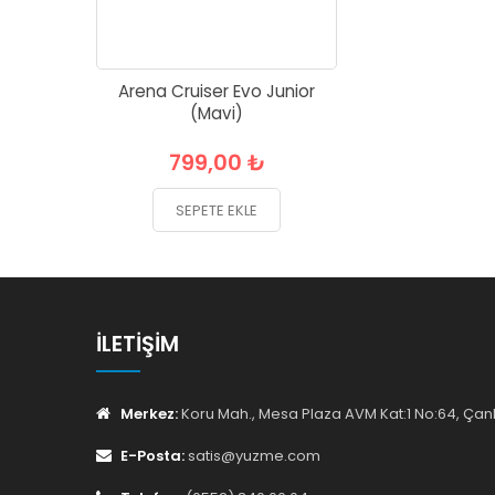
Arena Cruiser Evo Junior
(Mavi)
799,00 ₺
SEPETE EKLE
İLETIŞIM
Merkez:
Koru Mah., Mesa Plaza AVM Kat:1 No:64, Ç
E-Posta:
satis@yuzme.com