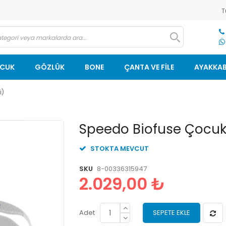
T
OCUK
GÖZLÜK
BONE
ÇANTA VE FİLE
AYAKKAB
i)
Resim
Speedo Biofuse Çocuk
galerisinin
başlangıcına
STOKTA MEVCUT
git
SKU
8-00336315947
2.029,00 ₺
Adet
SEPETE EKLE