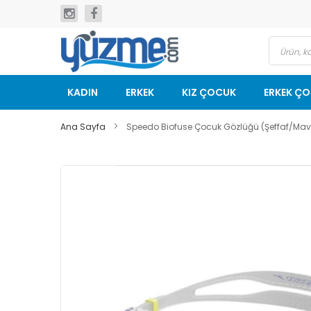
İçeriğe
geç
KADIN
ERKEK
KIZ ÇOCUK
ERKEK Ç
Ana Sayfa
Speedo Biofuse Çocuk Gözlüğü (Şeffaf/Mav
Resim
galerisinin
sonuna
git