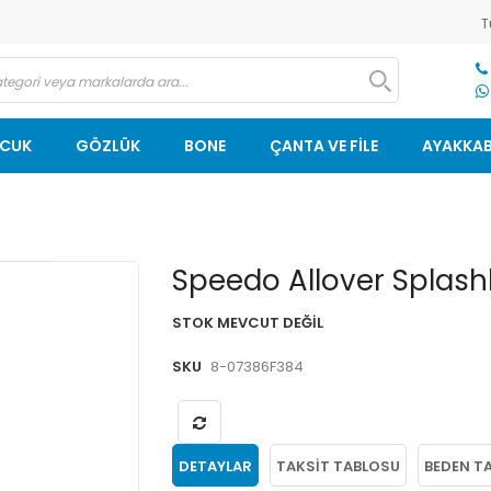
T
OCUK
GÖZLÜK
BONE
ÇANTA VE FİLE
AYAKKAB
Resim
Speedo Allover Splash
galerisinin
başlangıcına
STOK MEVCUT DEĞIL
git
SKU
8-07386F384
DETAYLAR
TAKSIT TABLOSU
BEDEN T