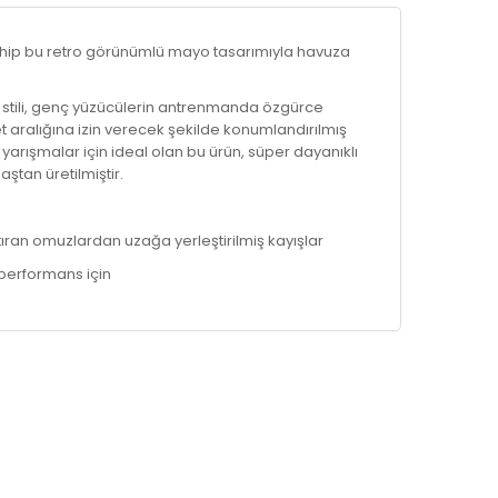
hip bu retro görünümlü mayo tasarımıyla havuza
ck stili, genç yüzücülerin antrenmanda özgürce
t aralığına izin verecek şekilde konumlandırılmış
e yarışmalar için ideal olan bu ürün, süper dayanıklı
ştan üretilmiştir.
ran omuzlardan uzağa yerleştirilmiş kayışlar
i performans için