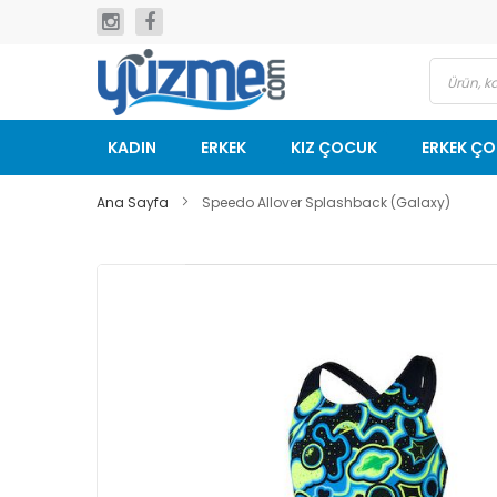
İçeriğe
geç
KADIN
ERKEK
KIZ ÇOCUK
ERKEK Ç
Ana Sayfa
Speedo Allover Splashback (Galaxy)
Resim
galerisinin
sonuna
git