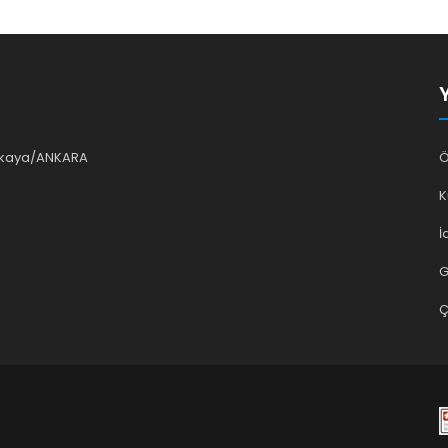
ankaya/ANKARA
Ö
K
İ
G
Ç