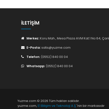
İLETIŞIM
Merkez:
Koru Mah., Mesa Plaza AVM Kat:1 No:64, Ç
E-Posta:
satis@yuzme.com
Telefon:
(0552) 840 00 04
Whatsapp:
(0552) 840 00 04
Yuzme.com © 2026 Tüm hakları saklıdır.
yuzme.com,
E1 Bilişim ve Teknoloji A.Ş.
'nin bir markasıdır