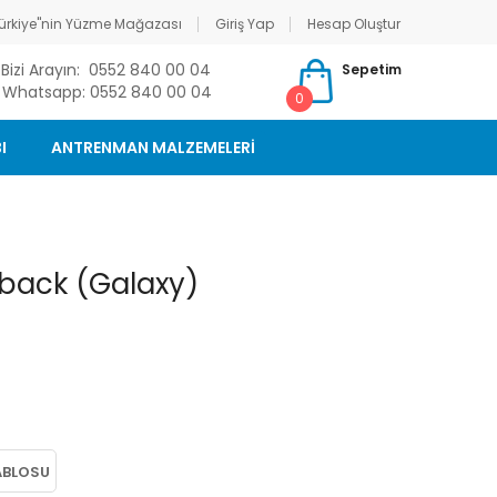
ürkiye"nin Yüzme Mağazası
Giriş Yap
Hesap Oluştur
Bizi Arayın: 0552 840 00 04
Sepetim
Whatsapp: 0552 840 00 04
0
I
ANTRENMAN MALZEMELERİ
back (Galaxy)
ABLOSU