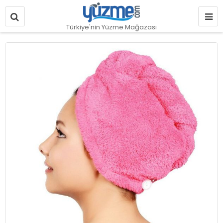
Türkiye'nin Yüzme Mağazası
Resim
galerisinin
sonuna
git