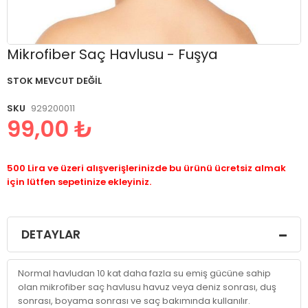
Resim
Mikrofiber Saç Havlusu - Fuşya
galerisinin
başlangıcına
STOK MEVCUT DEĞIL
git
SKU
929200011
99,00 ₺
500 Lira ve üzeri alışverişlerinizde bu ürünü ücretsiz almak
için lütfen sepetinize ekleyiniz.
DETAYLAR
Normal havludan 10 kat daha fazla su emiş gücüne sahip
olan mikrofiber saç havlusu havuz veya deniz sonrası, duş
sonrası, boyama sonrası ve saç bakımında kullanılır.