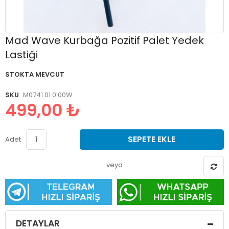
Resim
Mad Wave Kurbağa Pozitif Palet Yedek
galerisinin
Lastiği
başlangıcına
git
STOKTA MEVCUT
SKU
M0741 01 0 00W
499,00 ₺
SEPETE EKLE
Adet
veya
DETAYLAR