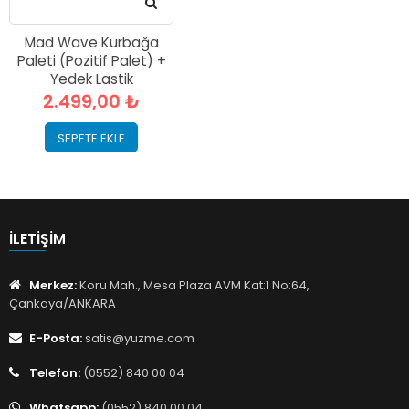
Mad Wave Kurbağa
Paleti (Pozitif Palet) +
Yedek Lastik
2.499,00 ₺
SEPETE EKLE
İLETIŞIM
Merkez:
Koru Mah., Mesa Plaza AVM Kat:1 No:64,
Çankaya/ANKARA
E-Posta:
satis@yuzme.com
Telefon:
(0552) 840 00 04
Whatsapp:
(0552) 840 00 04