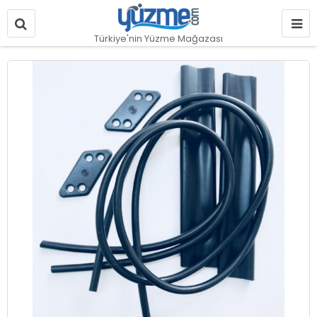
Türkiye'nin Yüzme Mağazası
Resim
galerisinin
sonuna
git