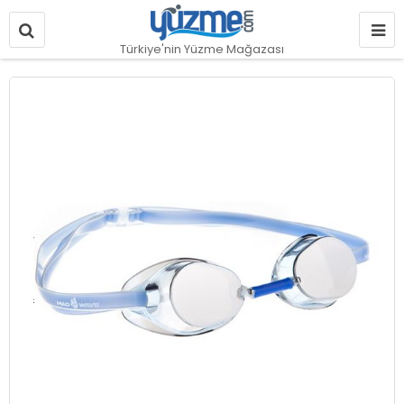
Türkiye'nin Yüzme Mağazası
Resim
galerisinin
sonuna
git