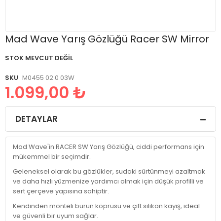
Resim
Mad Wave Yarış Gözlüğü Racer SW Mirror
galerisinin
başlangıcına
STOK MEVCUT DEĞIL
git
SKU
M0455 02 0 03W
1.099,00 ₺
DETAYLAR
Mad Wave'in RACER SW Yarış Gözlüğü, ciddi performans için
mükemmel bir seçimdir.
Geleneksel olarak bu gözlükler, sudaki sürtünmeyi azaltmak
ve daha hızlı yüzmenize yardımcı olmak için düşük profilli ve
sert çerçeve yapısına sahiptir.
Kendinden monteli burun köprüsü ve çift silikon kayış, ideal
ve güvenli bir uyum sağlar.