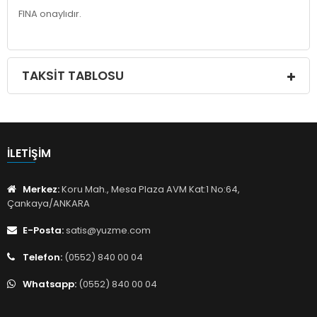
FINA onaylıdır.
TAKSIT TABLOSU
İLETIŞIM
Merkez:
Koru Mah., Mesa Plaza AVM Kat:1 No:64,
Çankaya/ANKARA
E-Posta:
satis@yuzme.com
Telefon:
(0552) 840 00 04
Whatsapp:
(0552) 840 00 04