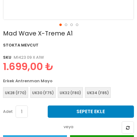
Resim
Mad Wave X-Treme A1
galerisinin
başlangıcına
STOKTA MEVCUT
git
SKU
M1423 09 X A1W
1.699,00 ₺
Erkek Antrenman Mayo
UK28 (F70)
UK30 (F75)
UK32 (F80)
UK34 (F85)
SEPETE EKLE
Adet
veya