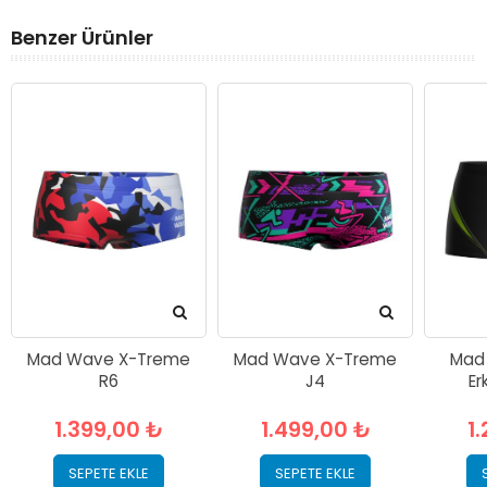
Benzer Ürünler
Mad Wave X-Treme
Mad Wave X-Treme
Mad
R6
J4
Er
1.399,00 ₺
1.499,00 ₺
1
SEPETE EKLE
SEPETE EKLE