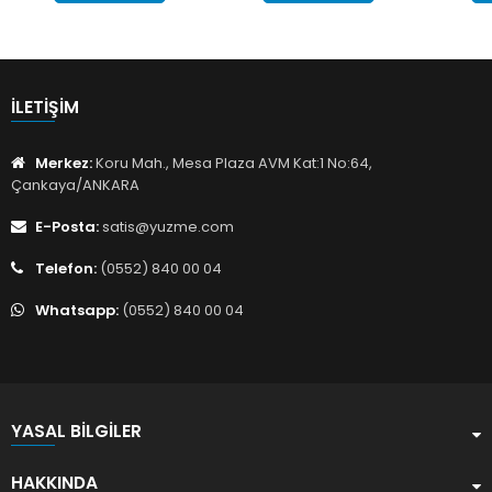
İLETIŞIM
Merkez:
Koru Mah., Mesa Plaza AVM Kat:1 No:64,
Çankaya/ANKARA
E-Posta:
satis@yuzme.com
Telefon:
(0552) 840 00 04
Whatsapp:
(0552) 840 00 04
YASAL BILGILER
HAKKINDA