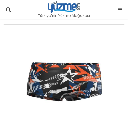
Türkiye'nin Yüzme Mağazası
Resim
galerisinin
sonuna
git