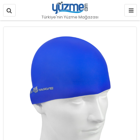
Türkiye'nin Yüzme Mağazası
Resim
galerisinin
sonuna
git