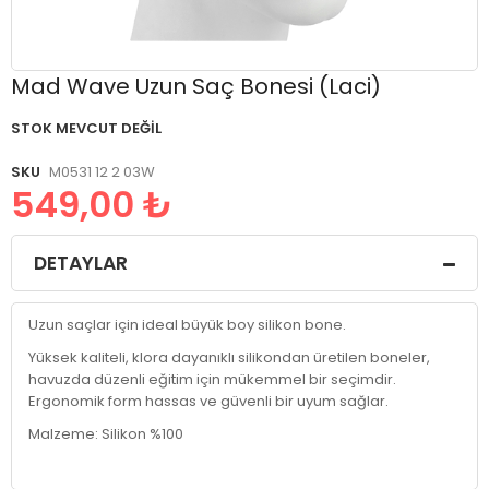
Resim
Mad Wave Uzun Saç Bonesi (Laci)
galerisinin
başlangıcına
STOK MEVCUT DEĞIL
git
SKU
M0531 12 2 03W
549,00 ₺
DETAYLAR
Uzun saçlar için ideal büyük boy silikon bone.
Yüksek kaliteli, klora dayanıklı silikondan üretilen boneler,
havuzda düzenli eğitim için mükemmel bir seçimdir.
Ergonomik form hassas ve güvenli bir uyum sağlar.
Malzeme: Silikon %100