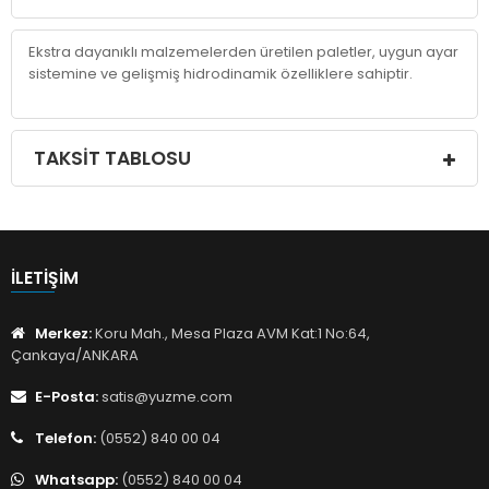
Ekstra dayanıklı malzemelerden üretilen paletler, uygun ayar
sistemine ve gelişmiş hidrodinamik özelliklere sahiptir.
TAKSIT TABLOSU
İLETIŞIM
Merkez:
Koru Mah., Mesa Plaza AVM Kat:1 No:64,
Çankaya/ANKARA
E-Posta:
satis@yuzme.com
Telefon:
(0552) 840 00 04
Whatsapp:
(0552) 840 00 04