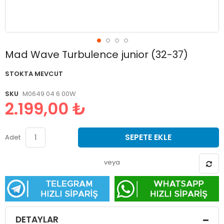
Resim
Mad Wave Turbulence junior (32-37)
galerisinin
başlangıcına
STOKTA MEVCUT
git
SKU
M0649 04 6 00W
2.199,00 ₺
SEPETE EKLE
Adet
veya
DETAYLAR