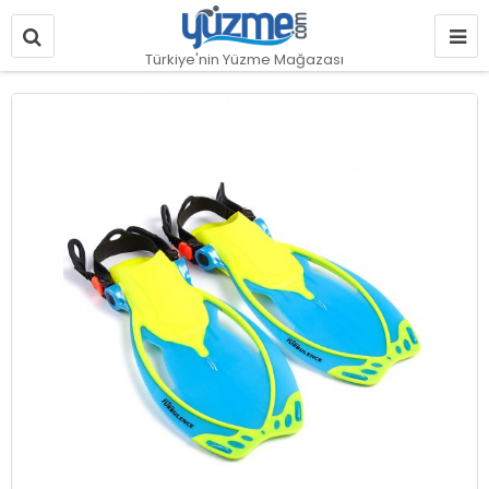
Türkiye'nin Yüzme Mağazası
Resim
galerisinin
sonuna
git