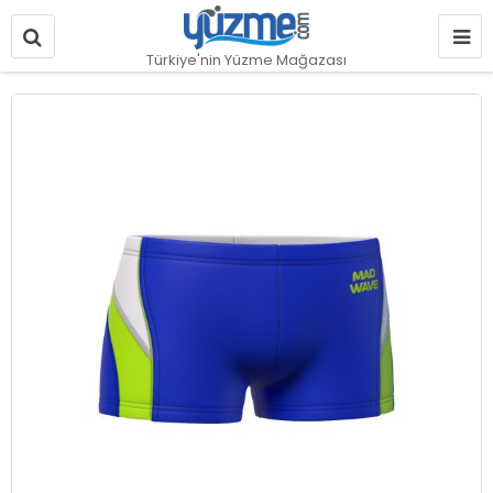
Türkiye'nin Yüzme Mağazası
Resim
galerisinin
sonuna
git