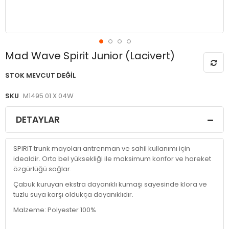
Resim
Mad Wave Spirit Junior (Lacivert)
galerisinin
başlangıcına
STOK MEVCUT DEĞIL
git
SKU
M1495 01 X 04W
DETAYLAR
SPIRIT trunk mayoları antrenman ve sahil kullanımı için
idealdir. Orta bel yüksekliği ile maksimum konfor ve hareket
özgürlüğü sağlar.
Çabuk kuruyan ekstra dayanıklı kumaşı sayesinde klora ve
tuzlu suya karşı oldukça dayanıklıdır.
Malzeme: Polyester 100%