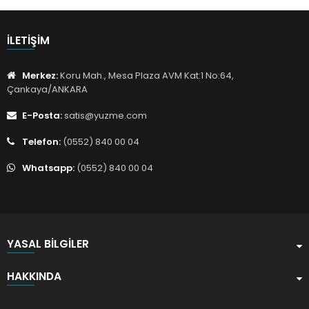
İLETIŞIM
Merkez:
Koru Mah., Mesa Plaza AVM Kat:1 No:64,
Çankaya/ANKARA
E-Posta:
satis@yuzme.com
Telefon:
(0552) 840 00 04
Whatsapp:
(0552) 840 00 04
YASAL BILGILER
HAKKINDA