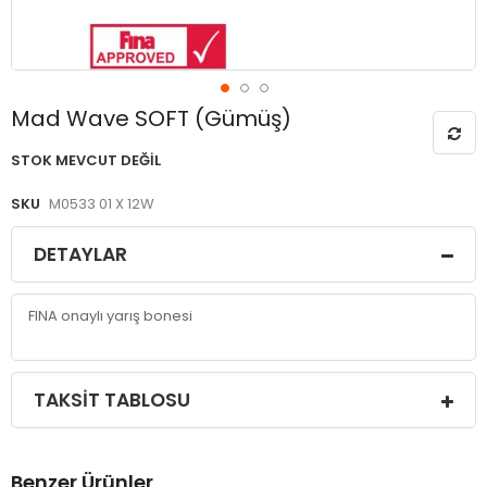
Resim
Mad Wave SOFT (Gümüş)
galerisinin
başlangıcına
STOK MEVCUT DEĞIL
git
SKU
M0533 01 X 12W
DETAYLAR
FINA onaylı yarış bonesi
TAKSIT TABLOSU
Benzer Ürünler