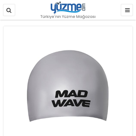
Türkiye'nin Yüzme Mağazası
Resim
galerisinin
sonuna
git