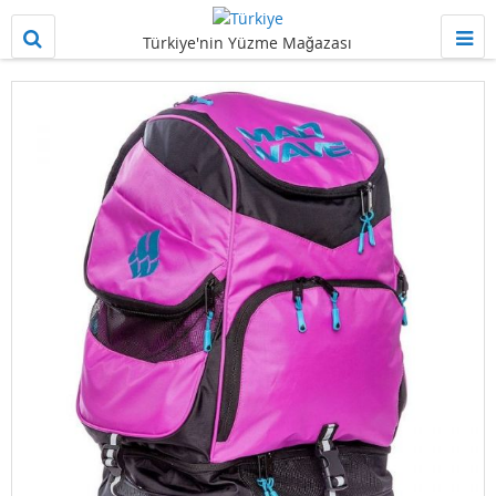
Türkiye'nin Yüzme Mağazası
Resim
galerisinin
sonuna
git