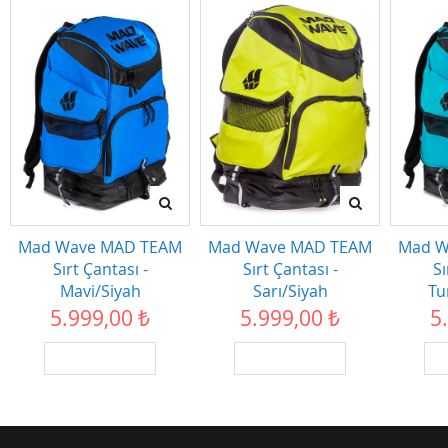
Mad Wave MAD TEAM
Mad Wave MAD TEAM
Mad W
Sırt Çantası -
Sırt Çantası -
Sı
Mavi/Siyah
Sarı/Siyah
Tu
5.999,00 ₺
5.999,00 ₺
5
SEPETE EKLE
SEPETE EKLE
S