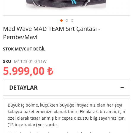
Resim
Mad Wave MAD TEAM Sırt Çantası -
galerisinin
Pembe/Mavi
başlangıcına
git
STOK MEVCUT DEĞIL
SKU
M1123 01 0 11W
5.999,00 ₺
DETAYLAR
Büyük iç bölme, küçükten büyüğe ihtiyacınız olan her şeyi
kolayca paketlemenize olanak tanır. Ek olarak, bu amaç için
özel olarak tasarlanmış bir cepte dizüstü bilgisayarınız için
(15 inçe kadar) yer vardır.