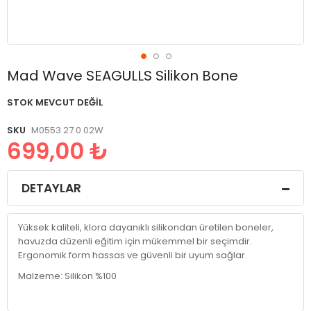
Resim
Mad Wave SEAGULLS Silikon Bone
galerisinin
başlangıcına
STOK MEVCUT DEĞIL
git
SKU
M0553 27 0 02W
699,00 ₺
DETAYLAR
Yüksek kaliteli, klora dayanıklı silikondan üretilen boneler,
havuzda düzenli eğitim için mükemmel bir seçimdir.
Ergonomik form hassas ve güvenli bir uyum sağlar.
Malzeme: Silikon %100