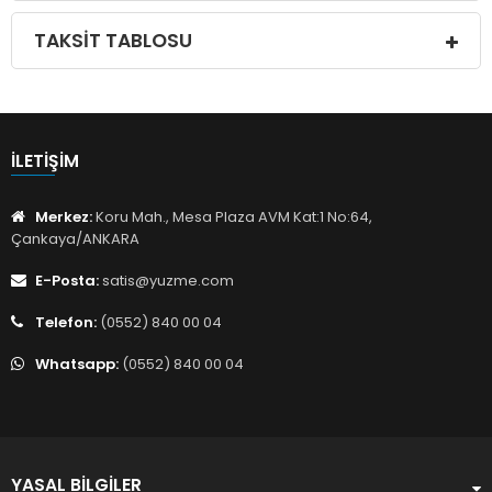
TAKSIT TABLOSU
İLETIŞIM
Merkez:
Koru Mah., Mesa Plaza AVM Kat:1 No:64,
Çankaya/ANKARA
E-Posta:
satis@yuzme.com
Telefon:
(0552) 840 00 04
Whatsapp:
(0552) 840 00 04
YASAL BILGILER