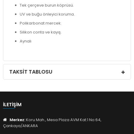
Tek çerçeve burun köprüsü.
UV ve buğu önleyici koruma.
Polikarbonat mercek.
Silikon conta ve kayış.
Aynalı
TAKSIT TABLOSU
İLETIŞIM
Merkez:
Koru Mah., Mesa Plaza AVM Kat:1 No:64,
Çankaya/ANKARA