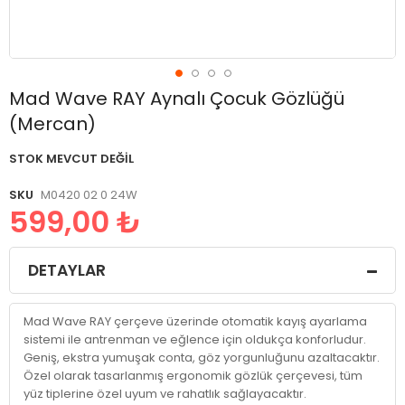
Resim
Mad Wave RAY Aynalı Çocuk Gözlüğü
galerisinin
(Mercan)
başlangıcına
git
STOK MEVCUT DEĞIL
SKU
M0420 02 0 24W
599,00 ₺
DETAYLAR
Mad Wave RAY çerçeve üzerinde otomatik kayış ayarlama
sistemi ile antrenman ve eğlence için oldukça konforludur.
Geniş, ekstra yumuşak conta, göz yorgunluğunu azaltacaktır.
Özel olarak tasarlanmış ergonomik gözlük çerçevesi, tüm
yüz tiplerine özel uyum ve rahatlık sağlayacaktır.