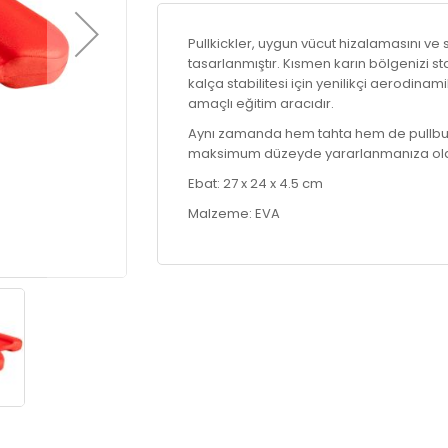
Pullkickler, uygun vücut hizalamasını v
tasarlanmıştır. Kısmen karın bölgenizi s
kalça stabilitesi için yenilikçi aerodi
amaçlı eğitim aracıdır.
Aynı zamanda hem tahta hem de pullbuoy
maksimum düzeyde yararlanmanıza olan
Ebat: 27 x 24 x 4.5 cm
Malzeme: EVA