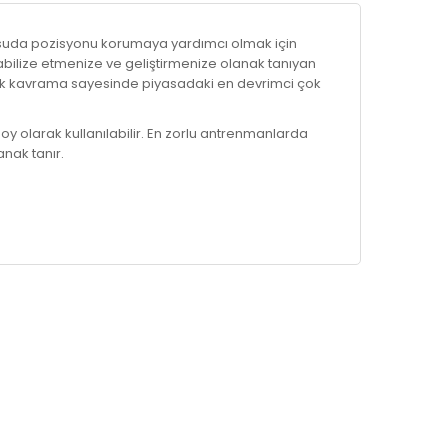
e suda pozisyonu korumaya yardımcı olmak için
tabilize etmenize ve geliştirmenize olanak tanıyan
namik kavrama sayesinde piyasadaki en devrimci çok
 olarak kullanılabilir. En zorlu antrenmanlarda
ak tanır.