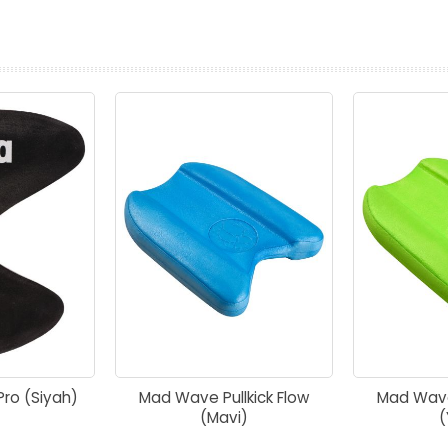
prev
next
 Pro (Siyah)
Mad Wave Pullkick Flow
Mad Wave 
(Mavi)
(