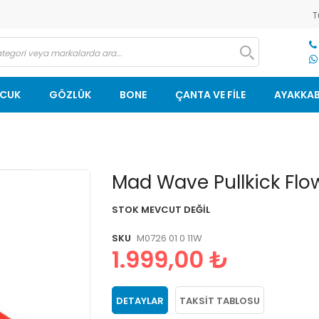
T
OCUK
GÖZLÜK
BONE
ÇANTA VE FİLE
AYAKKAB
Resim
Mad Wave Pullkick Flow
galerisinin
başlangıcına
STOK MEVCUT DEĞIL
git
SKU
M0726 01 0 11W
1.999,00 ₺
DETAYLAR
TAKSIT TABLOSU