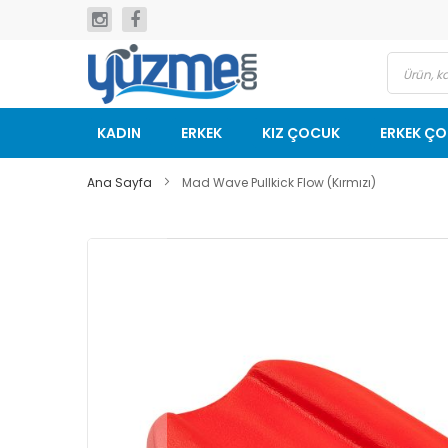
İçeriğe
geç
KADIN
ERKEK
KIZ ÇOCUK
ERKEK Ç
Ana Sayfa
Mad Wave Pullkick Flow (Kırmızı)
Resim
galerisinin
sonuna
git