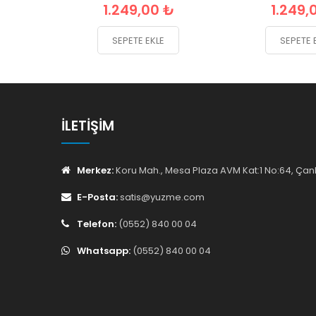
1.249,00 ₺
1.249,
SEPETE EKLE
SEPETE 
İLETIŞIM
Merkez:
Koru Mah., Mesa Plaza AVM Kat:1 No:64, Ç
E-Posta:
satis@yuzme.com
Telefon:
(0552) 840 00 04
Whatsapp:
(0552) 840 00 04