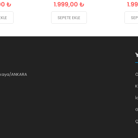
00 ₺
1.999,00 ₺
1.9
EKLE
SEPETE EKLE
SEP
ankaya/ANKARA
Ö
K
İ
G
Ç