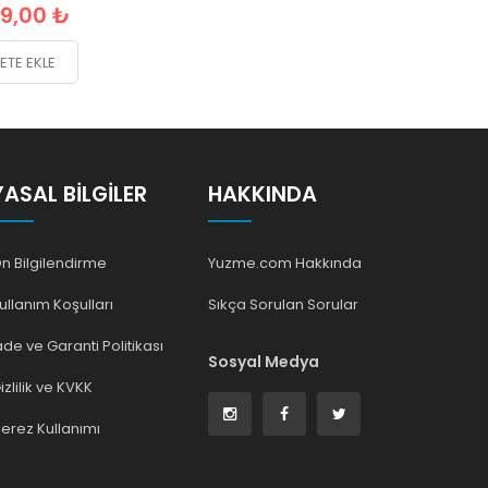
99,00 ₺
ETE EKLE
YASAL BILGILER
HAKKINDA
n Bilgilendirme
Yuzme.com Hakkında
ullanım Koşulları
Sıkça Sorulan Sorular
ade ve Garanti Politikası
Sosyal Medya
izlilik ve KVKK
erez Kullanımı