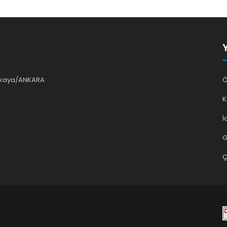
ankaya/ANKARA
Ö
K
İ
G
Ç