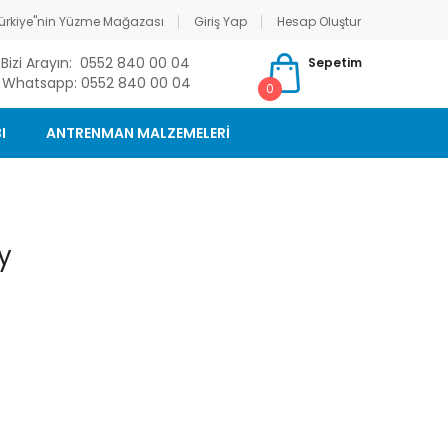
ürkiye"nin Yüzme Mağazası
Giriş Yap
Hesap Oluştur
Bizi Arayın: 0552 840 00 04
Sepetim
Whatsapp: 0552 840 00 04
0
I
ANTRENMAN MALZEMELERİ
y