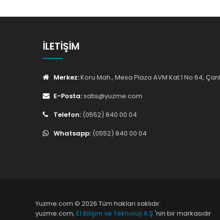
İLETIŞIM
Merkez:
Koru Mah., Mesa Plaza AVM Kat:1 No:64, Ç
E-Posta:
satis@yuzme.com
Telefon:
(0552) 840 00 04
Whatsapp:
(0552) 840 00 04
Yuzme.com © 2026 Tüm hakları saklıdır.
yuzme.com,
E1 Bilişim ve Teknoloji A.Ş.
'nin bir markasıdır