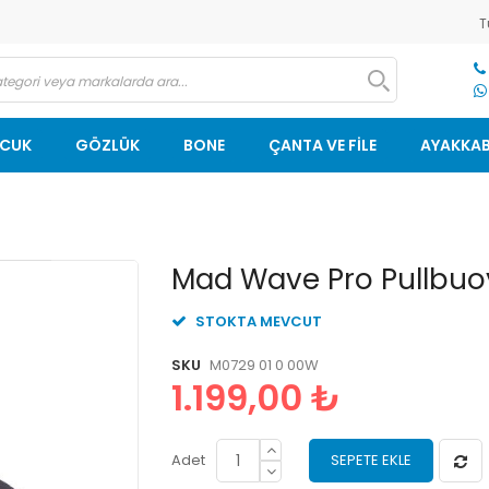
T
OCUK
GÖZLÜK
BONE
ÇANTA VE FİLE
AYAKKAB
Resim
Mad Wave Pro Pullbuo
galerisinin
başlangıcına
STOKTA MEVCUT
git
SKU
M0729 01 0 00W
1.199,00 ₺
Adet
SEPETE EKLE