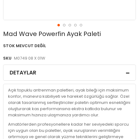
Resim
Mad Wave Powerfin Ayak Paleti
galerisinin
başlangıcına
STOK MEVCUT DEĞIL
git
SKU
M0749 08 X 01W
DETAYLAR
Açık topuklu antrenman paletleri, ayak bileği için maksimum
konfor, manevra kabiliyeti ve hareket özgürlüğü sağlar. Özel
olarak tasarlanmış sertleştiriciler paletin optimum esnekliğini
oluşturarak kas performansına ekstra katkıda bulunur ve
maksimum hızınıza ulaşmanıza yardımcı olur.
Amatörlerden profesyonellere kadar her seviyedeki sporcu
için uygun olan bu paletler, ayak vuruşlarının verimliliğini
artırmaya ve genel olarak yüzme tekniklerini geliştirmeye