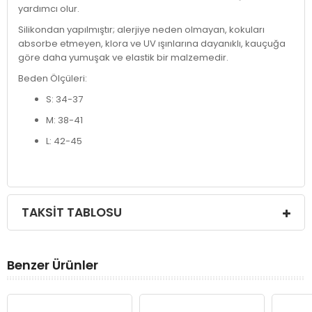
yardımcı olur.
Silikondan yapılmıştır; alerjiye neden olmayan, kokuları
absorbe etmeyen, klora ve UV ışınlarına dayanıklı, kauçuğa
göre daha yumuşak ve elastik bir malzemedir.
Beden Ölçüleri:
S: 34-37
M: 38-41
L: 42-45
TAKSIT TABLOSU
Benzer Ürünler