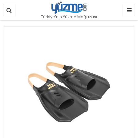
Türkiye'nin Yüzme Mağazası
Resim
galerisinin
sonuna
git