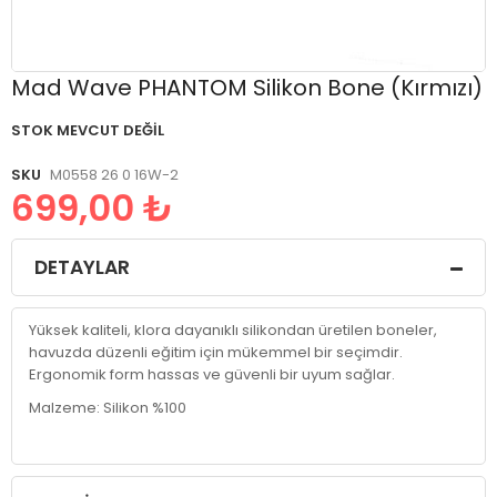
Resim
Mad Wave PHANTOM Silikon Bone (Kırmızı)
galerisinin
başlangıcına
STOK MEVCUT DEĞIL
git
SKU
M0558 26 0 16W-2
699,00 ₺
DETAYLAR
Yüksek kaliteli, klora dayanıklı silikondan üretilen boneler,
havuzda düzenli eğitim için mükemmel bir seçimdir.
Ergonomik form hassas ve güvenli bir uyum sağlar.
Malzeme: Silikon %100