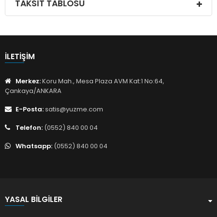
TAKSIT TABLOSU
İLETIŞIM
Merkez:
Koru Mah., Mesa Plaza AVM Kat:1 No:64,
Çankaya/ANKARA
E-Posta:
satis@yuzme.com
Telefon:
(0552) 840 00 04
Whatsapp:
(0552) 840 00 04
YASAL BILGILER