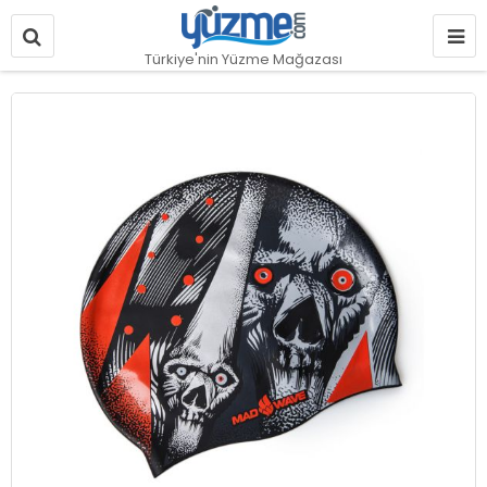
Türkiye'nin Yüzme Mağazası
Resim
galerisinin
sonuna
git