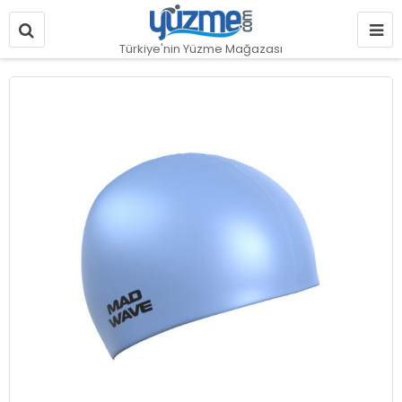
Türkiye'nin Yüzme Mağazası
Resim
galerisinin
sonuna
git