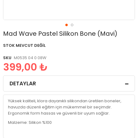
Resim
Mad Wave Pastel Silikon Bone (Mavi)
galerisinin
başlangıcına
STOK MEVCUT DEĞIL
git
SKU
M0535 04 0 08W
399,00 ₺
DETAYLAR
Yüksek kaliteli, klora dayanıklı silikondan üretilen boneler,
havuzda düzenli eğitim için mükemmel bir seçimdir.
Ergonomik form hassas ve güvenli bir uyum sağlar.
Malzeme: Silikon %100