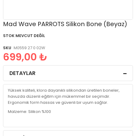
Resim
Mad Wave PARROTS Silikon Bone (Beyaz)
galerisinin
başlangıcına
STOK MEVCUT DEĞIL
git
SKU
M0559 27 0 02W
699,00 ₺
DETAYLAR
Yüksek kaliteli, klora dayanıklı silikondan üretilen boneler,
havuzda düzenli eğitim için mükemmel bir seçimdir.
Ergonomik form hassas ve güvenli bir uyum sağlar.
Malzeme: Silikon %100