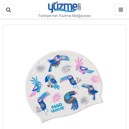
Türkiye'nin Yüzme Mağazası
Resim
galerisinin
sonuna
git