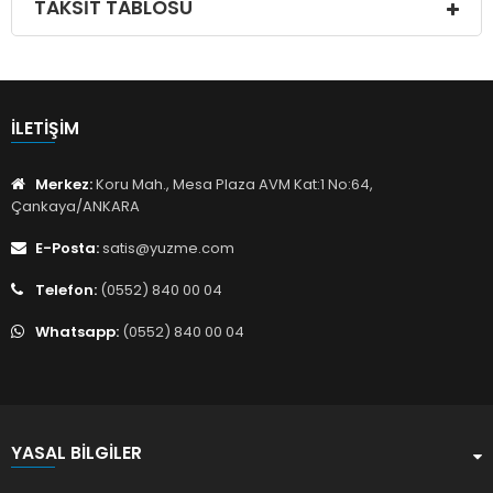
TAKSIT TABLOSU
İLETIŞIM
Merkez:
Koru Mah., Mesa Plaza AVM Kat:1 No:64,
Çankaya/ANKARA
E-Posta:
satis@yuzme.com
Telefon:
(0552) 840 00 04
Whatsapp:
(0552) 840 00 04
YASAL BILGILER