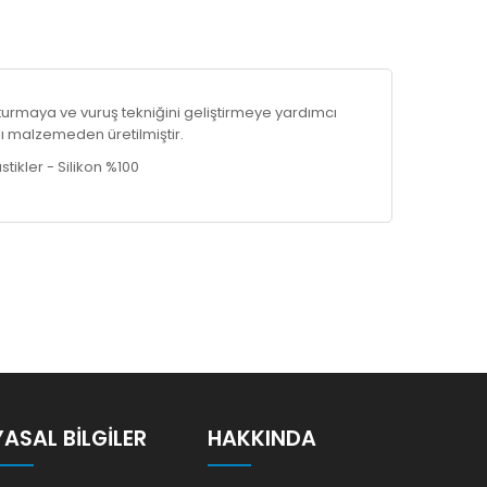
şturmaya ve vuruş tekniğini geliştirmeye yardımcı
lı malzemeden üretilmiştir.
tikler - Silikon %100
YASAL BILGILER
HAKKINDA