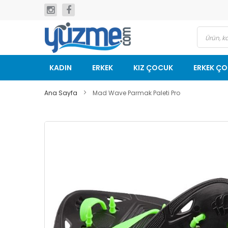
İçeriğe
geç
KADIN
ERKEK
KIZ ÇOCUK
ERKEK Ç
Ana Sayfa
Mad Wave Parmak Paleti Pro
Resim
galerisinin
sonuna
git