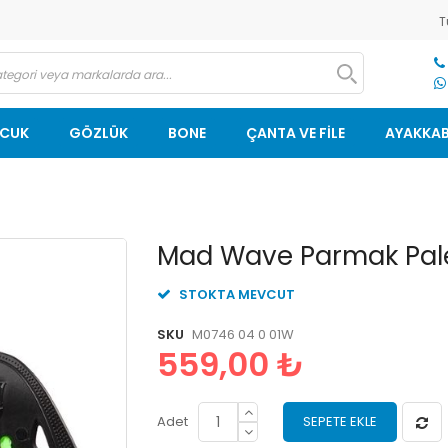
T
OCUK
GÖZLÜK
BONE
ÇANTA VE FİLE
AYAKKAB
Resim
Mad Wave Parmak Pale
galerisinin
başlangıcına
STOKTA MEVCUT
git
SKU
M0746 04 0 01W
559,00 ₺
Adet
SEPETE EKLE