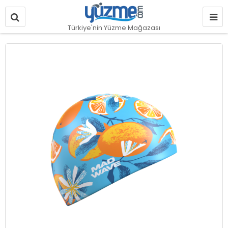
Türkiye'nin Yüzme Mağazası
Resim
galerisinin
sonuna
git