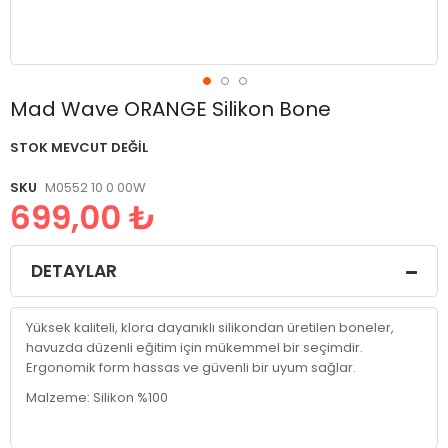
Resim
Mad Wave ORANGE Silikon Bone
galerisinin
başlangıcına
STOK MEVCUT DEĞIL
git
SKU
M0552 10 0 00W
699,00 ₺
DETAYLAR
Yüksek kaliteli, klora dayanıklı silikondan üretilen boneler,
havuzda düzenli eğitim için mükemmel bir seçimdir.
Ergonomik form hassas ve güvenli bir uyum sağlar.
Malzeme: Silikon %100