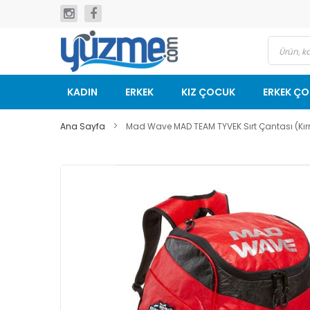
İçeriğe
geç
KADIN
ERKEK
KIZ ÇOCUK
ERKEK Ç
Ana Sayfa
Mad Wave MAD TEAM TYVEK Sırt Çantası (Kır
Resim
galerisinin
sonuna
git