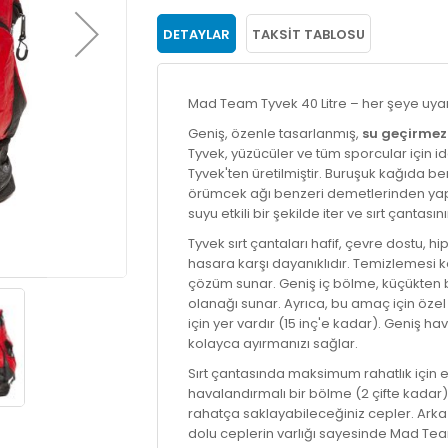
DETAYLAR
TAKSIT TABLOSU
Mad Team Tyvek 40 Litre – her şeye uyan 
Geniş, özenle tasarlanmış,
su geçirmez
Tyvek, yüzücüler ve tüm sporcular için 
Tyvek'ten üretilmiştir. Buruşuk kağıda 
örümcek ağı benzeri demetlerinden yapı
suyu etkili bir şekilde iter ve sırt çantas
Tyvek sırt çantaları hafif, çevre dostu,
hasara karşı dayanıklıdır. Temizlemesi 
çözüm sunar. Geniş iç bölme, küçükten 
olanağı sunar. Ayrıca, bu amaç için özel 
için yer vardır (15 inç'e kadar). Geniş ha
kolayca ayırmanızı sağlar.
Sırt çantasında maksimum rahatlık için e
havalandırmalı bir bölme (2 çifte kadar) 
rahatça saklayabileceğiniz cepler. Ark
dolu ceplerin varlığı sayesinde Mad Tea