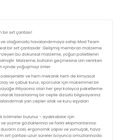
bir sırt çantası!
ve olağanüstü havalandırmaya sahip Mad Team
ideal bir sırt çantasıdır. Gelişmiş membran malzeme
benzeyen bu dokunsal malzeme, yoğun polietilenin
lmıştır. Malzeme, buharın geçmesine izin verirken
ının içinde yoğuşmayı önler.
 hipoalerjeniktir ve hem mekanik hem de kimyasal
kolay ve çabuk kurur, sporcular için mükemmel bir
büyüğe ihtiyacınız olan her şeyi kolayca paketleme
olarak tasarlanmış bir cepte dizüstü bilgisayarınız
valandırmalı yan cepler ıslak ve kuru eşyaları
k bölmeler bulunur - ayakkabılar için
ve yüzme gözlüklerinizi ve farklı ekipmanlarınızı
a duvarın özel, ergonomik yapısı ve yumuşak, hava
m sırt çantası uzun süreler boyunca omuzlarınızda