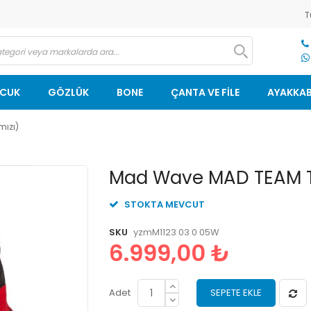
T
OCUK
GÖZLÜK
BONE
ÇANTA VE FİLE
AYAKKAB
mızı)
Resim
Mad Wave MAD TEAM TYV
galerisinin
başlangıcına
STOKTA MEVCUT
git
SKU
yzmM1123 03 0 05W
6.999,00 ₺
Adet
SEPETE EKLE