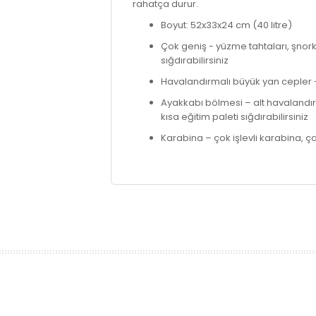
rahatça durur.
Boyut: 52x33x24 cm (40 litre)
Çok geniş - yüzme tahtaları, şnork
sığdırabilirsiniz
Havalandırmalı büyük yan cepler -
Ayakkabı bölmesi – alt havalandırm
kısa eğitim paleti sığdırabilirsiniz
Karabina – çok işlevli karabina, ç
prev
next