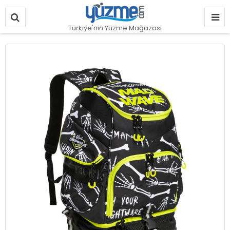
Türkiye'nin Yüzme Mağazası
Resim
galerisinin
sonuna
git