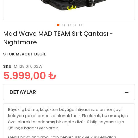
Resim
Mad Wave MAD TEAM Sırt Çantası -
galerisinin
Nightmare
başlangıcına
git
STOK MEVCUT DEĞIL
SKU
M1129 01 0 02W
5.999,00 ₺
DETAYLAR
Büyük iç bölme, küçükten büyüğe ihtiyacınız olan her şeyi
kolayca paketlemenize olanak tanır. Ek olarak, bu amaç için
özel olarak tasarlanmış bir cepte dizüstü bilgisayarınız için
(15 inçe kadar) yer vardır.
Geniş havalandırmalı yan cepler, ıslak ve kuru eşyaları