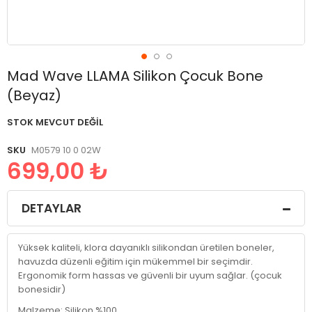
Resim
Mad Wave LLAMA Silikon Çocuk Bone
galerisinin
(Beyaz)
başlangıcına
git
STOK MEVCUT DEĞIL
SKU
M0579 10 0 02W
699,00 ₺
DETAYLAR
Yüksek kaliteli, klora dayanıklı silikondan üretilen boneler,
havuzda düzenli eğitim için mükemmel bir seçimdir.
Ergonomik form hassas ve güvenli bir uyum sağlar. (çocuk
bonesidir)
Malzeme: Silikon %100