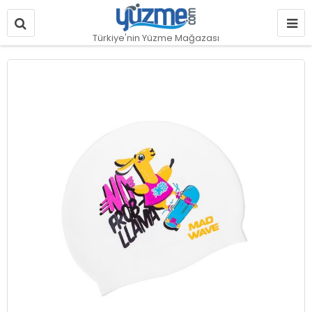
Türkiye'nin Yüzme Mağazası
Resim
galerisinin
sonuna
git