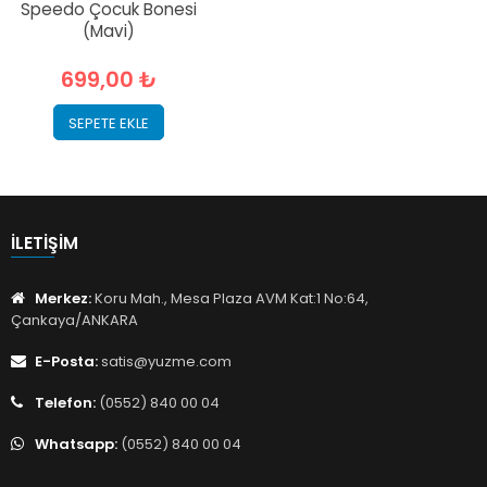
Speedo Çocuk Bonesi
(Mavi)
699,00 ₺
SEPETE EKLE
İLETIŞIM
Merkez:
Koru Mah., Mesa Plaza AVM Kat:1 No:64,
Çankaya/ANKARA
E-Posta:
satis@yuzme.com
Telefon:
(0552) 840 00 04
Whatsapp:
(0552) 840 00 04