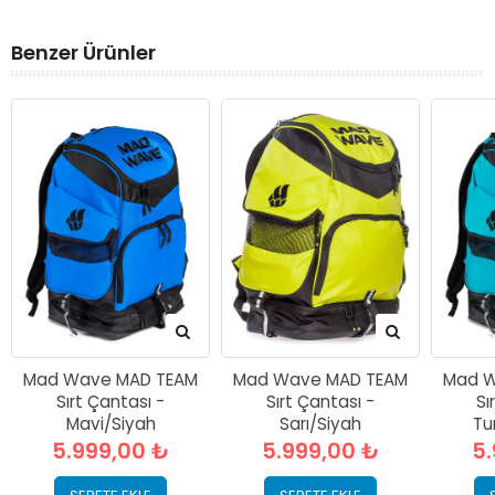
Benzer Ürünler
Mad Wave MAD TEAM
Mad Wave MAD TEAM
Mad W
Sırt Çantası -
Sırt Çantası -
Sı
Mavi/Siyah
Sarı/Siyah
Tu
5.999,00 ₺
5.999,00 ₺
5