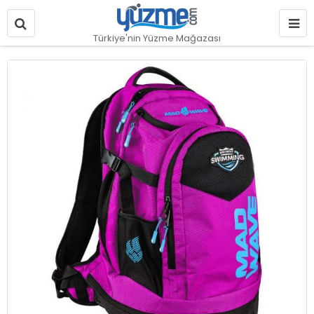
Türkiye'nin Yüzme Mağazası
Resim
galerisinin
sonuna
git