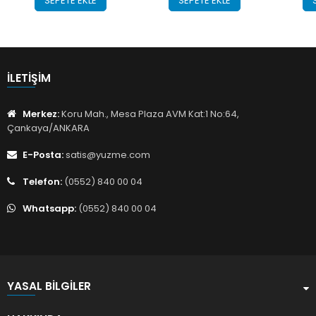
SEPETE EKLE
SEPETE EKLE
İLETIŞIM
Merkez:
Koru Mah., Mesa Plaza AVM Kat:1 No:64,
Çankaya/ANKARA
E-Posta:
satis@yuzme.com
Telefon:
(0552) 840 00 04
Whatsapp:
(0552) 840 00 04
YASAL BILGILER