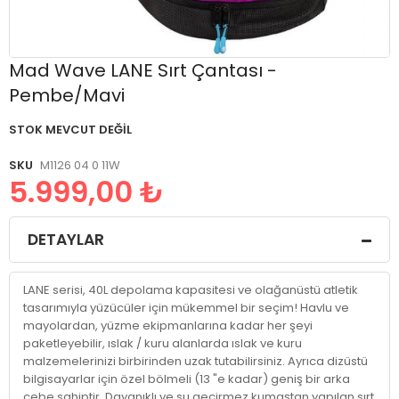
Resim
Mad Wave LANE Sırt Çantası -
galerisinin
Pembe/Mavi
başlangıcına
git
STOK MEVCUT DEĞIL
SKU
M1126 04 0 11W
5.999,00 ₺
DETAYLAR
LANE serisi, 40L depolama kapasitesi ve olağanüstü atletik
tasarımıyla yüzücüler için mükemmel bir seçim! Havlu ve
mayolardan, yüzme ekipmanlarına kadar her şeyi
paketleyebilir, ıslak / kuru alanlarda ıslak ve kuru
malzemelerinizi birbirinden uzak tutabilirsiniz. Ayrıca dizüstü
bilgisayarlar için özel bölmeli (13 "e kadar) geniş bir arka
cebe sahiptir. Dayanıklı ve su geçirmez kumaştan yapılan sırt