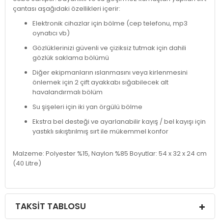
çantası aşağıdaki özellikleri içerir:
Elektronik cihazlar için bölme (cep telefonu, mp3
oynatıcı vb)
Gözlüklerinizi güvenli ve çiziksiz tutmak için dahili
gözlük saklama bölümü
Diğer ekipmanların ıslanmasını veya kirlenmesini
önlemek için 2 çift ayakkabı sığabilecek alt
havalandırmalı bölüm
Su şişeleri için iki yan örgülü bölme
Ekstra bel desteği ve ayarlanabilir kayış / bel kayışı için
yastıklı sıkıştırılmış sırt ile mükemmel konfor
Malzeme: Polyester %15, Naylon %85 Boyutlar: 54 x 32 x 24 cm
(40 Litre)
TAKSIT TABLOSU