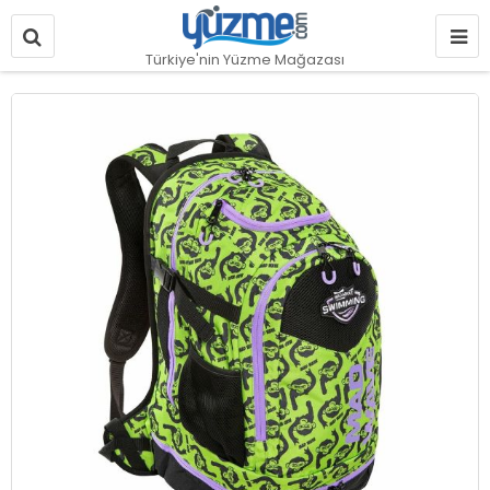
Türkiye'nin Yüzme Mağazası
Resim
galerisinin
sonuna
git