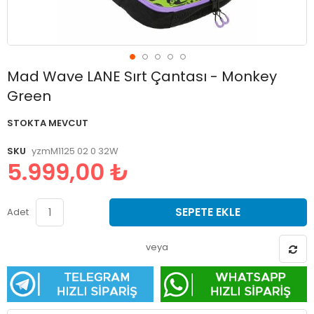
Resim
Mad Wave LANE Sırt Çantası - Monkey
galerisinin
Green
başlangıcına
git
STOKTA MEVCUT
SKU
yzmM1125 02 0 32W
5.999,00 ₺
SEPETE EKLE
Adet
veya