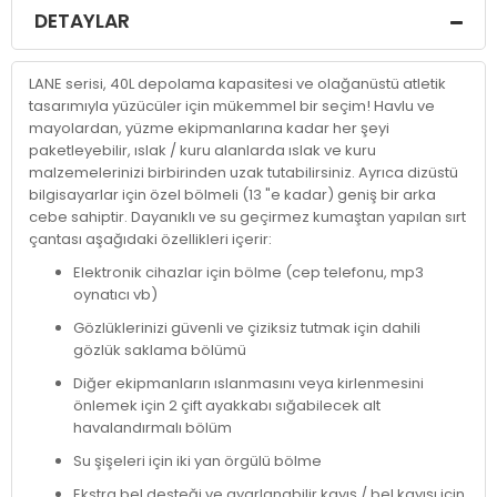
DETAYLAR
LANE serisi, 40L depolama kapasitesi ve olağanüstü atletik
tasarımıyla yüzücüler için mükemmel bir seçim! Havlu ve
mayolardan, yüzme ekipmanlarına kadar her şeyi
paketleyebilir, ıslak / kuru alanlarda ıslak ve kuru
malzemelerinizi birbirinden uzak tutabilirsiniz. Ayrıca dizüstü
bilgisayarlar için özel bölmeli (13 "e kadar) geniş bir arka
cebe sahiptir. Dayanıklı ve su geçirmez kumaştan yapılan sırt
çantası aşağıdaki özellikleri içerir:
Elektronik cihazlar için bölme (cep telefonu, mp3
oynatıcı vb)
Gözlüklerinizi güvenli ve çiziksiz tutmak için dahili
gözlük saklama bölümü
Diğer ekipmanların ıslanmasını veya kirlenmesini
önlemek için 2 çift ayakkabı sığabilecek alt
havalandırmalı bölüm
Su şişeleri için iki yan örgülü bölme
Ekstra bel desteği ve ayarlanabilir kayış / bel kayışı için