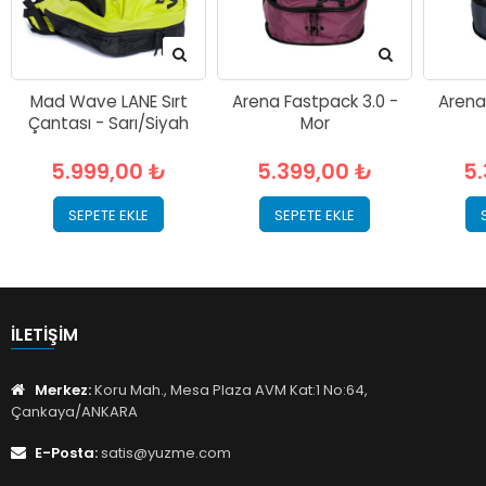
Mad Wave LANE Sırt
Arena Fastpack 3.0 -
Arena
Çantası - Sarı/Siyah
Mor
5.999,00 ₺
5.399,00 ₺
5
SEPETE EKLE
SEPETE EKLE
İLETIŞIM
Merkez:
Koru Mah., Mesa Plaza AVM Kat:1 No:64,
Çankaya/ANKARA
E-Posta:
satis@yuzme.com