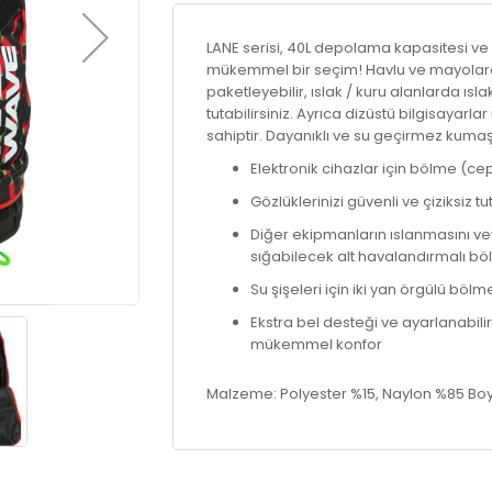
LANE serisi, 40L depolama kapasitesi ve 
mükemmel bir seçim! Havlu ve mayolar
paketleyebilir, ıslak / kuru alanlarda ıs
tutabilirsiniz. Ayrıca dizüstü bilgisayarla
sahiptir. Dayanıklı ve su geçirmez kumaşta
Elektronik cihazlar için bölme (ce
Gözlüklerinizi güvenli ve çiziksiz
Diğer ekipmanların ıslanmasını ve
sığabilecek alt havalandırmalı b
Su şişeleri için iki yan örgülü bölm
Ekstra bel desteği ve ayarlanabilir kay
mükemmel konfor
Malzeme: Polyester %15, Naylon %85 Boyut