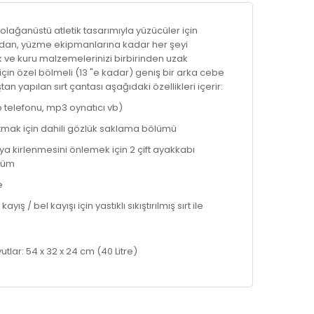
olağanüstü atletik tasarımıyla yüzücüler için
dan, yüzme ekipmanlarına kadar her şeyi
lak ve kuru malzemelerinizi birbirinden uzak
r için özel bölmeli (13 "e kadar) geniş bir arka cebe
n yapılan sırt çantası aşağıdaki özellikleri içerir:
p telefonu, mp3 oynatıcı vb)
 tutmak için dahili gözlük saklama bölümü
ya kirlenmesini önlemek için 2 çift ayakkabı
ölüm
e
ış / bel kayışı için yastıklı sıkıştırılmış sırt ile
lar: 54 x 32 x 24 cm (40 Litre)