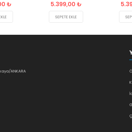
00 ₺
5.399,00 ₺
5.3
EKLE
SEPETE EKLE
SEP
ankaya/ANKARA
Ö
K
İ
G
Ç