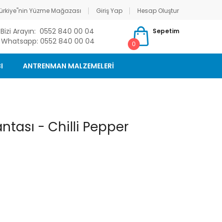
ürkiye"nin Yüzme Mağazası
Giriş Yap
Hesap Oluştur
Bizi Arayın: 0552 840 00 04
Sepetim
Whatsapp: 0552 840 00 04
0
I
ANTRENMAN MALZEMELERİ
tası - Chilli Pepper