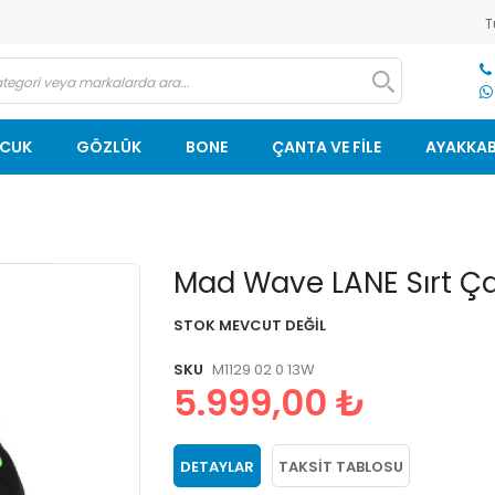
T
OCUK
GÖZLÜK
BONE
ÇANTA VE FİLE
AYAKKAB
Resim
Mad Wave LANE Sırt Çan
galerisinin
başlangıcına
STOK MEVCUT DEĞIL
git
SKU
M1129 02 0 13W
5.999,00 ₺
DETAYLAR
TAKSIT TABLOSU