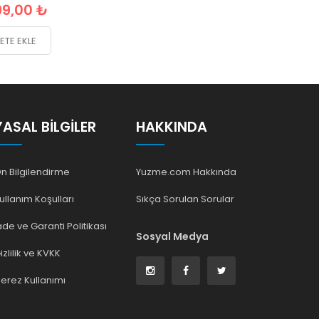
99,00 ₺
ETE EKLE
YASAL BILGILER
HAKKINDA
n Bilgilendirme
Yuzme.com Hakkında
ullanım Koşulları
Sıkça Sorulan Sorular
ade ve Garanti Politikası
Sosyal Medya
izlilik ve KVKK
erez Kullanımı