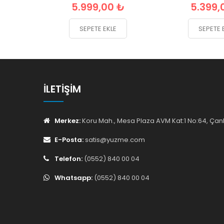
5.999,00 ₺
5.399,
SEPETE EKLE
SEPETE 
İLETIŞIM
Merkez:
Koru Mah., Mesa Plaza AVM Kat:1 No:64, Ç
E-Posta:
satis@yuzme.com
Telefon:
(0552) 840 00 04
Whatsapp:
(0552) 840 00 04