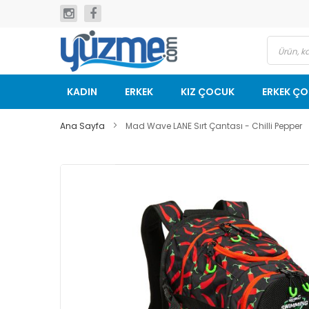
İçeriğe
geç
KADIN
ERKEK
KIZ ÇOCUK
ERKEK Ç
Ana Sayfa
Mad Wave LANE Sırt Çantası - Chilli Pepper
Resim
galerisinin
sonuna
git