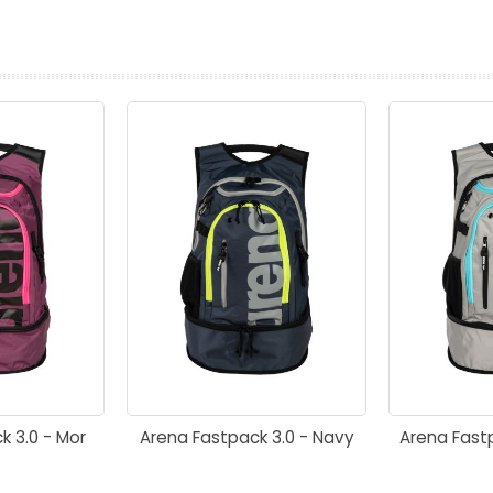
prev
next
k 3.0 - Mor
Arena Fastpack 3.0 - Navy
Arena Fastp