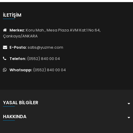
İLETIŞIM
Merkez:
Koru Mah., Mesa Plaza AVM Kat:1 No:64,
Çankaya/ANKARA
E-Posta:
satis@yuzme.com
Telefon:
(0552) 840 00 04
Whatsapp:
(0552) 840 00 04
YASAL BILGILER
HAKKINDA