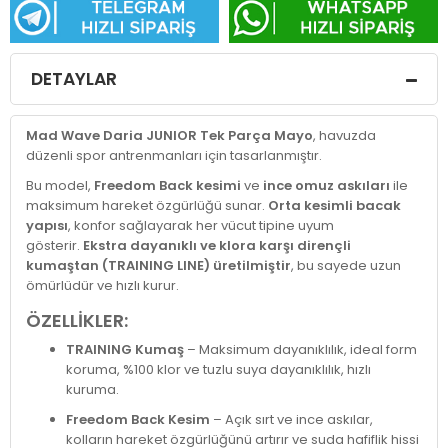
DETAYLAR
Mad Wave Daria JUNIOR Tek Parça Mayo
, havuzda
düzenli spor antrenmanları için tasarlanmıştır.
Bu model,
Freedom Back kesimi
ve
ince omuz askıları
ile
maksimum hareket özgürlüğü sunar.
Orta kesimli bacak
yapısı
, konfor sağlayarak her vücut tipine uyum
gösterir.
Ekstra dayanıklı ve klora karşı dirençli
kumaştan (TRAINING LINE) üretilmiştir
, bu sayede uzun
ömürlüdür ve hızlı kurur.
ÖZELLİKLER:
TRAINING Kumaş
– Maksimum dayanıklılık, ideal form
koruma, %100 klor ve tuzlu suya dayanıklılık, hızlı
kuruma.
Freedom Back Kesim
– Açık sırt ve ince askılar,
kolların hareket özgürlüğünü artırır ve suda hafiflik hissi