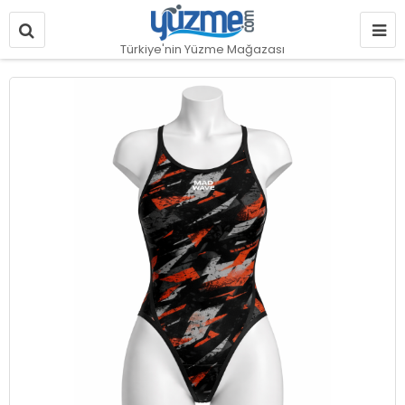
Türkiye'nin Yüzme Mağazası
Resim
galerisinin
sonuna
git