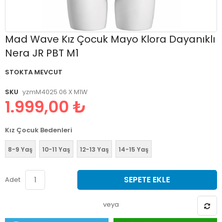
Resim
Mad Wave Kız Çocuk Mayo Klora Dayanıklı
galerisinin
Nera JR PBT M1
başlangıcına
git
STOKTA MEVCUT
SKU
yzmM4025 06 X M1W
1.999,00 ₺
Kız Çocuk Bedenleri
8-9 Yaş
10-11 Yaş
12-13 Yaş
14-15 Yaş
SEPETE EKLE
Adet
veya