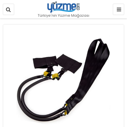
Türkiye'nin Yüzme Mağazası
Resim
galerisinin
sonuna
git