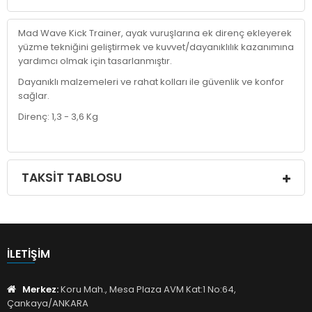
Mad Wave Kick Trainer, ayak vuruşlarına ek direnç ekleyerek
yüzme tekniğini geliştirmek ve kuvvet/dayanıklılık kazanımına
yardımcı olmak için tasarlanmıştır.
Dayanıklı malzemeleri ve rahat kolları ile güvenlik ve konfor
sağlar.
Direnç: 1,3 - 3,6 Kg
TAKSIT TABLOSU
İLETIŞIM
Merkez:
Koru Mah., Mesa Plaza AVM Kat:1 No:64,
Çankaya/ANKARA