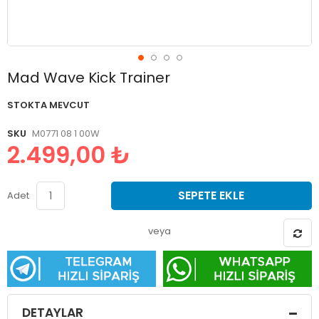
Resim
Mad Wave Kick Trainer
galerisinin
başlangıcına
STOKTA MEVCUT
git
SKU
M0771 08 1 00W
2.499,00 ₺
SEPETE EKLE
Adet
veya
DETAYLAR