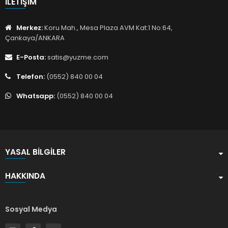
İLETIŞIM
Merkez:
Koru Mah., Mesa Plaza AVM Kat:1 No:64,
Çankaya/ANKARA
E-Posta:
satis@yuzme.com
Telefon:
(0552) 840 00 04
Whatsapp:
(0552) 840 00 04
YASAL BILGILER
HAKKINDA
Sosyal Medya