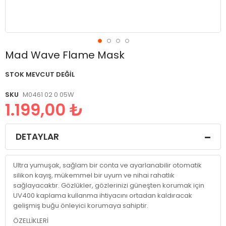
Resim
Mad Wave Flame Mask
galerisinin
başlangıcına
STOK MEVCUT DEĞIL
git
SKU
M0461 02 0 05W
1.199,00 ₺
DETAYLAR
Ultra yumuşak, sağlam bir conta ve ayarlanabilir otomatik
silikon kayış, mükemmel bir uyum ve nihai rahatlık
sağlayacaktır. Gözlükler, gözlerinizi güneşten korumak için
UV400 kaplama kullanma ihtiyacını ortadan kaldıracak
gelişmiş buğu önleyici korumaya sahiptir.
ÖZELLİKLERİ