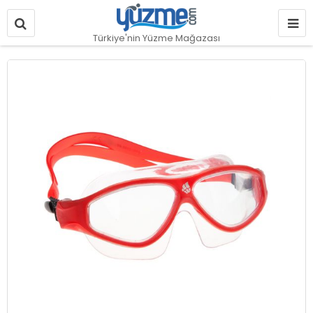
Türkiye'nin Yüzme Mağazası
Resim
galerisinin
sonuna
git