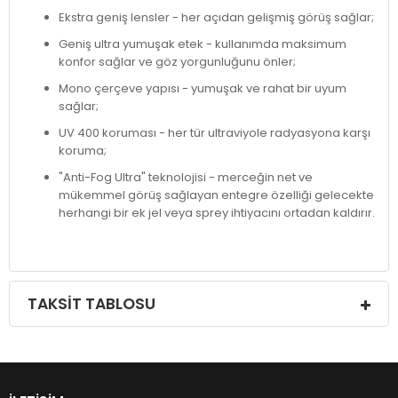
Ekstra geniş lensler - her açıdan gelişmiş görüş sağlar;
Geniş ultra yumuşak etek - kullanımda maksimum
konfor sağlar ve göz yorgunluğunu önler;
Mono çerçeve yapısı - yumuşak ve rahat bir uyum
sağlar;
UV 400 koruması - her tür ultraviyole radyasyona karşı
koruma;
"Anti-Fog Ultra" teknolojisi - merceğin net ve
mükemmel görüş sağlayan entegre özelliği gelecekte
herhangi bir ek jel veya sprey ihtiyacını ortadan kaldırır.
TAKSIT TABLOSU