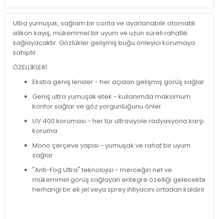
Ultra yumuşak, sağlam bir conta ve ayarlanabilir otomatik
silikon kayış, mükemmel bir uyum ve uzun süreli rahatlık
sağlayacaktır. Gözlükler gelişmiş buğu önleyici korumaya
sahiptir.
ÖZELLİKLERİ
Ekstra geniş lensler - her açıdan gelişmiş görüş sağlar
Geniş ultra yumuşak etek - kullanımda maksimum
konfor sağlar ve göz yorgunluğunu önler
UV 400 koruması - her tür ultraviyole radyasyona karşı
koruma
Mono çerçeve yapısı - yumuşak ve rahat bir uyum
sağlar
"Anti-Fog Ultra" teknolojisi - merceğin net ve
mükemmel görüş sağlayan entegre özelliği gelecekte
herhangi bir ek jel veya sprey ihtiyacını ortadan kaldırır