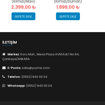
(Kırmızı/Mavi)
(Kırmızı/Duman)
2.399,00 ₺
1.899,00 ₺
SEPETE EKLE
SEPETE EKLE
İLETIŞIM
Merkez:
Koru Mah., Mesa Plaza AVM Kat:1 No:64,
Çankaya/ANKARA
E-Posta:
satis@yuzme.com
Telefon:
(0552) 840 00 04
Whatsapp:
(0552) 840 00 04