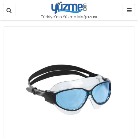
Türkiye'nin Yüzme Mağazası
Resim
galerisinin
sonuna
git