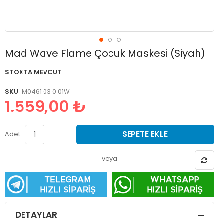
Resim
Mad Wave Flame Çocuk Maskesi (Siyah)
galerisinin
başlangıcına
STOKTA MEVCUT
git
SKU
M0461 03 0 01W
1.559,00 ₺
SEPETE EKLE
Adet
veya
DETAYLAR