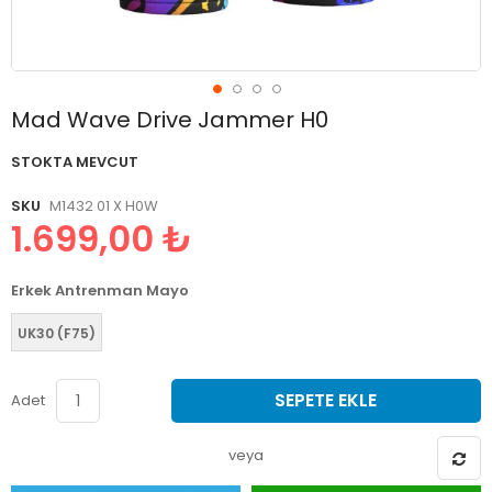
Resim
Mad Wave Drive Jammer H0
galerisinin
başlangıcına
STOKTA MEVCUT
git
SKU
M1432 01 X H0W
1.699,00 ₺
Erkek Antrenman Mayo
UK30 (F75)
SEPETE EKLE
Adet
veya