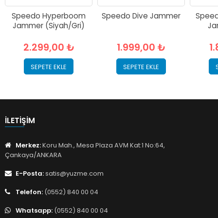
Speedo Hyperboom
Speedo Dive Jammer
Speed
Jammer (Siyah/Gri)
Ja
2.299,00 ₺
1.999,00 ₺
1
SEPETE EKLE
SEPETE EKLE
İLETIŞIM
Merkez:
Koru Mah., Mesa Plaza AVM Kat:1 No:64,
Çankaya/ANKARA
E-Posta:
satis@yuzme.com
Telefon:
(0552) 840 00 04
Whatsapp:
(0552) 840 00 04