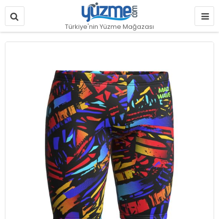
Türkiye'nin Yüzme Mağazası
Resim
galerisinin
sonuna
git