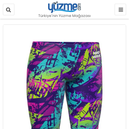
Türkiye'nin Yüzme Mağazası
Resim
galerisinin
sonuna
git