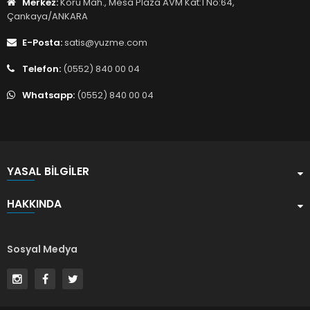
Merkez:
Koru Mah., Mesa Plaza AVM Kat:1 No:64,
Çankaya/ANKARA
E-Posta:
satis@yuzme.com
Telefon:
(0552) 840 00 04
Whatsapp:
(0552) 840 00 04
YASAL BILGILER
HAKKINDA
Sosyal Medya