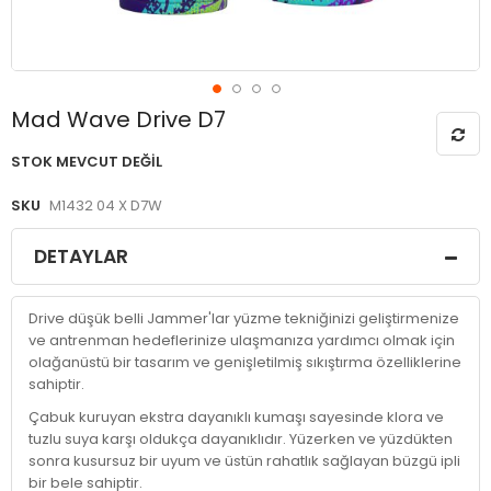
Resim
Mad Wave Drive D7
galerisinin
başlangıcına
STOK MEVCUT DEĞIL
git
SKU
M1432 04 X D7W
DETAYLAR
Drive düşük belli Jammer'lar yüzme tekniğinizi geliştirmenize
ve antrenman hedeflerinize ulaşmanıza yardımcı olmak için
olağanüstü bir tasarım ve genişletilmiş sıkıştırma özelliklerine
sahiptir.
Çabuk kuruyan ekstra dayanıklı kumaşı sayesinde klora ve
tuzlu suya karşı oldukça dayanıklıdır. Yüzerken ve yüzdükten
sonra kusursuz bir uyum ve üstün rahatlık sağlayan büzgü ipli
bir bele sahiptir.