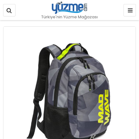
Türkiye'nin Yüzme Mağazası
Resim
galerisinin
sonuna
git