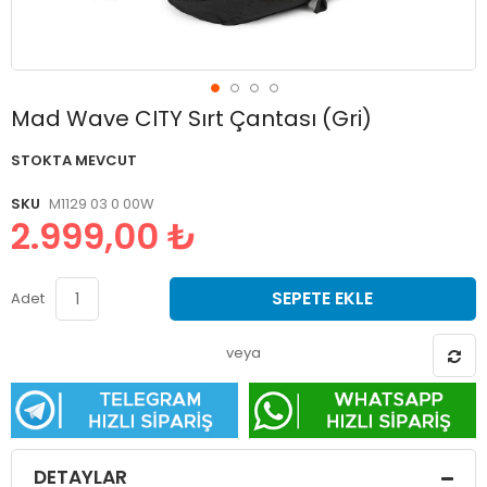
Resim
Mad Wave CITY Sırt Çantası (Gri)
galerisinin
başlangıcına
STOKTA MEVCUT
git
SKU
M1129 03 0 00W
2.999,00 ₺
SEPETE EKLE
Adet
veya
DETAYLAR