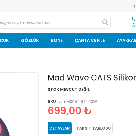
T
OCUK
GÖZLÜK
BONE
ÇANTA VE FİLE
AYAKKAB
Resim
Mad Wave CATS Silikon
galerisinin
başlangıcına
STOK MEVCUT DEĞIL
git
SKU
yzmM0554 57 1 00W
699,00 ₺
DETAYLAR
TAKSIT TABLOSU