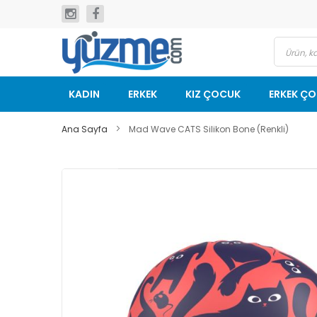
İçeriğe
geç
KADIN
ERKEK
KIZ ÇOCUK
ERKEK Ç
Ana Sayfa
Mad Wave CATS Silikon Bone (Renkli)
Resim
galerisinin
sonuna
git