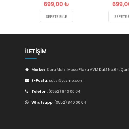
699,00 ₺
699,0
SEPETE EKLE
SEPETE 
İLETIŞIM
Merkez:
Koru Mah., Mesa Plaza AVM Kat:1 No:64, Ç
E-Posta:
satis@yuzme.com
Telefon:
(0552) 840 00 04
Whatsapp:
(0552) 840 00 04