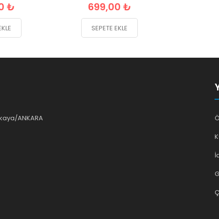
0 ₺
699,00 ₺
EKLE
SEPETE EKLE
ankaya/ANKARA
Ö
K
İ
G
Ç