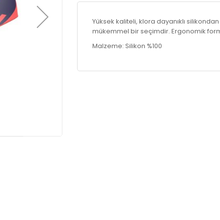
Yüksek kaliteli, klora dayanıklı silikonda
mükemmel bir seçimdir. Ergonomik form 
Malzeme: Silikon %100