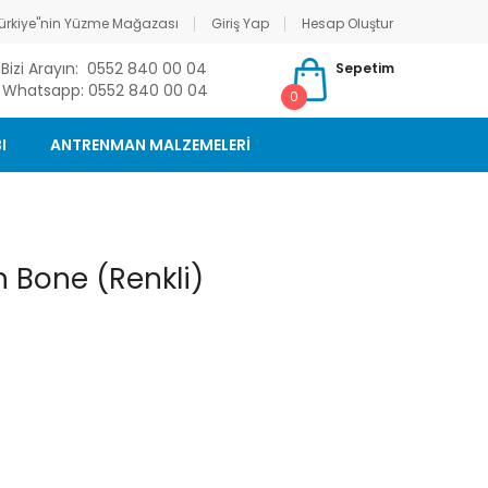
ürkiye"nin Yüzme Mağazası
Giriş Yap
Hesap Oluştur
Bizi Arayın: 0552 840 00 04
Sepetim
Whatsapp: 0552 840 00 04
0
I
ANTRENMAN MALZEMELERİ
 Bone (Renkli)