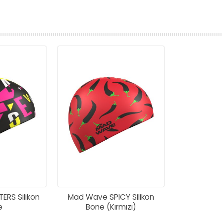
prev
next
ERS Silikon
Mad Wave SPICY Silikon
e
Bone (Kırmızı)