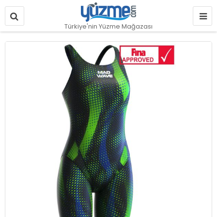
Türkiye'nin Yüzme Mağazası
Resim
galerisinin
sonuna
git