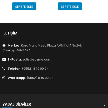
SEPETE EKLE
SEPETE EKLE
İLETIŞIM
Merkez:
Koru Mah., Mesa Plaza AVM Kat:1 No:64,
Çankaya/ANKARA
E-Posta:
satis@yuzme.com
Telefon:
(0552) 840 00 04
Whatsapp:
(0552) 840 00 04
YASAL BILGILER