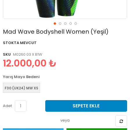
Resim
Mad Wave Bodyshell Women (Yeşil)
galerisinin
başlangıcına
STOKTA MEVCUT
git
SKU
M0260 03 X B1W
12.000,00 ₺
Yarış Mayo Bedeni
F30 (UK24) MW XS
SEPETE EKLE
Adet
veya